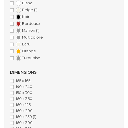
Blanc
Beige
(1)
Noir
Bordeaux
Marron
(1)
Multicolore
Ecru
Orange
Turquoise
DIMENSIONS
165 x 165
140 x 240
150 x 300
160 x 360
160 x 125
160 x 200
160 x 250
(1)
160 x 300