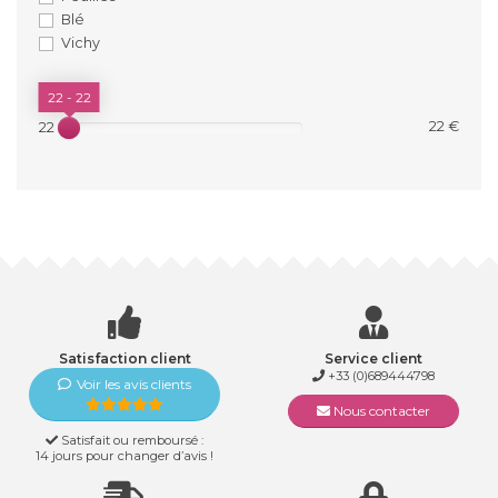
Blé
Vichy
PRIX
22 - 22
22 €
22 €
Satisfaction client
Service client
+33 (0)689444798
Voir les avis clients
Nous contacter
Satisfait ou remboursé :
14 jours pour changer d’avis !