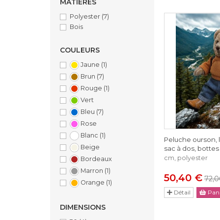
MATIÈRES
Polyester
(7)
Bois
COULEURS
Jaune
(1)
Brun
(7)
Rouge
(1)
Vert
Bleu
(7)
Rose
Blanc
(1)
Peluche ourson, 
Beige
sac à dos, botte
cm, polyester
Bordeaux
Marron
(1)
50,40 €
72,0
Orange
(1)
Détail
Pani
DIMENSIONS