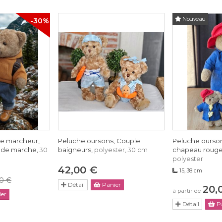
Nouveau
-30%
le marcheur,
Peluche oursons, Couple
Peluche ourso
s de marche,
baigneurs,
chapeau rouge,
30
polyester, 30 cm
polyester
42,00 €
15, 38 cm
0 €
Détail
Panier
20,
à partir de
er
Détail
Pa