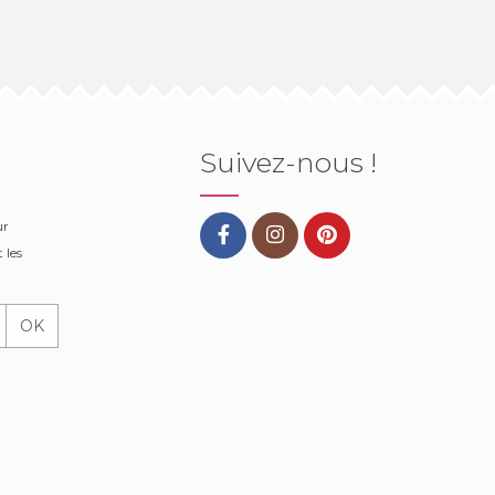
Suivez-nous !
ur
 les
OK