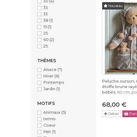
30
(4)
Nouveau
35
33
38
(1)
15
(1)
25
60
(2)
25
THÈMES
Alsace
(7)
Hiver
(6)
Peluche ourson, 
Printemps
étoffe brune ray
Jardin
(1)
bébés,
60 cm, po
MOTIFS
68,00 €
Animaux
(5)
Détail
Pani
tennis
Coeur
Mer
(1)