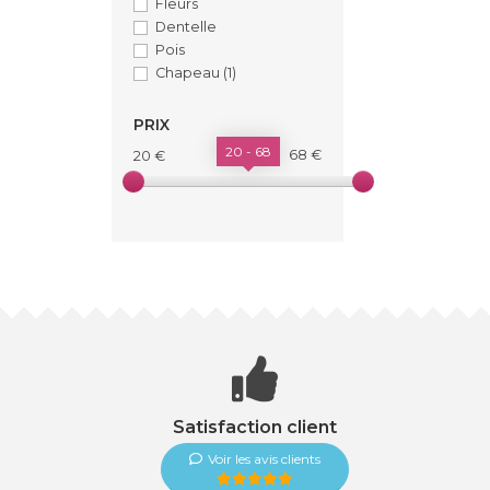
Fleurs
Dentelle
Pois
Chapeau
(1)
PRIX
20 - 68
68 €
20 €
Satisfaction client
Voir les avis clients