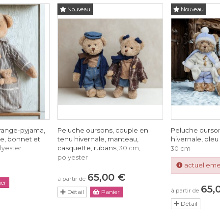
Nouveau
Nouveau
range-pyjama,
Peluche oursons, couple en
Peluche ourson
ée, bonnet et
tenu hivernale, manteau,
hivernale, bleu 
casquette, rubans,
lyester
30 cm,
30 cm
polyester
actuelleme
65,00 €
à partir de
er
65,
à partir de
Détail
Panier
Détail