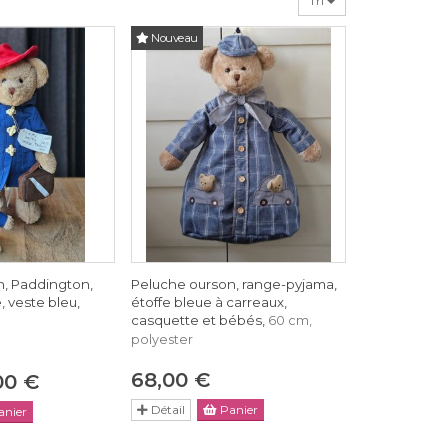
Tri
Nouveau
n, Paddington,
Peluche ourson, range-pyjama,
 veste bleu,
étoffe bleue à carreaux,
casquette et bébés,
60 cm,
polyester
68,00 €
00 €
Détail
Panier
nier