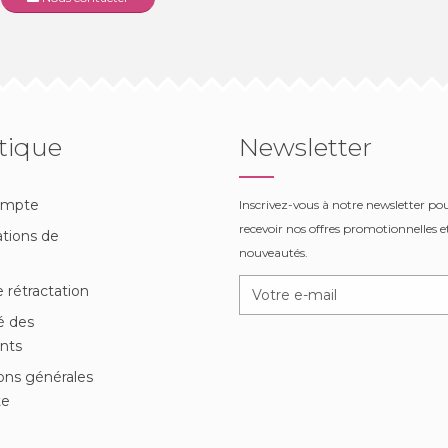
tique
Newsletter
ompte
Inscrivez-vous à notre newsletter po
recevoir nos offres promotionnelles et
tions de
nouveautés.
n
e rétractation
é des
nts
ons générales
te