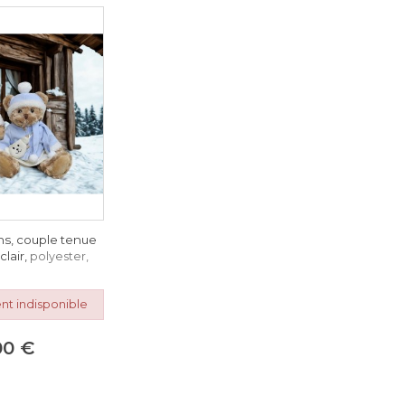
s, couple tenue
clair,
polyester,
nt indisponible
00 €