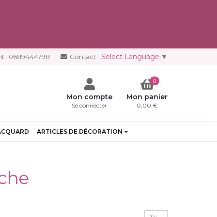
Select Language
▼
t :
0689444798
Contact
0
Mon compte
Mon panier
Se connecter
0,00 €
ACQUARD
ARTICLES DE DÉCORATION
uche