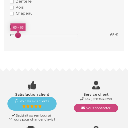
Dentelle
Pois
Chapeau
PRIX
65 - 65
65 €
65 €
Satisfaction client
Service client
+33 (0)689444798
Voir les avis clients
Nous contacter
Satisfait ou remboursé :
14 jours pour changer d’avis !