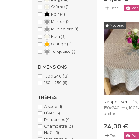
Crème
(1)
Détail
Pani
Noir
(4)
Marron
(2)
Nouveau
Multicolore
(1)
Ecru
(3)
Orange
(3)
Turquoise
(1)
DIMENSIONS
150 x 240
(13)
160 x 250
(5)
THÈMES
Nappe Eventails,
Alsace
(1)
150x240 cm, 100% 
Hiver
(5)
taches
Printemps
(4)
24,00 €
Champetre
(3)
Noël
(5)
Détail
Pani