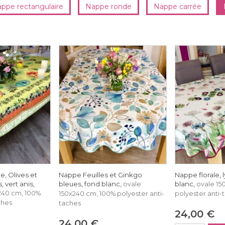
ppe rectangulaire
Nappe ronde
Nappe carrée
, Olives et
Nappe Feuilles et Ginkgo
Nappe florale, 
 vert anis,
bleues, fond blanc,
blanc,
ovale
ovale 15
240 cm, 100%
150x240 cm, 100% polyester anti-
polyester anti-
ches
taches
24,00 €
24,00 €