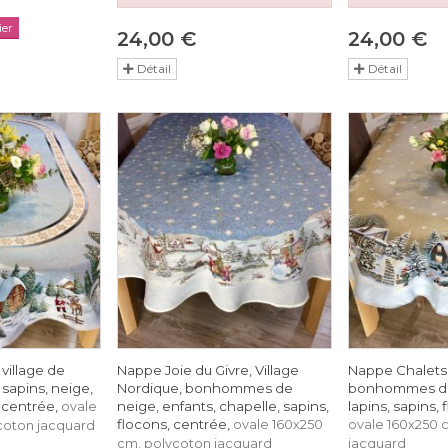
er
24,00 €
24,00 €
Détail
Détail
village de
Nappe Joie du Givre, Village
Nappe Chalets 
 sapins, neige,
Nordique, bonhommes de
bonhommes de 
, centrée,
neige, enfants, chapelle, sapins,
lapins, sapins,
ovale
flocons, centrée,
ovale 160x250
ovale 160x250 
coton jacquard
cm, polycoton jacquard
jacquard