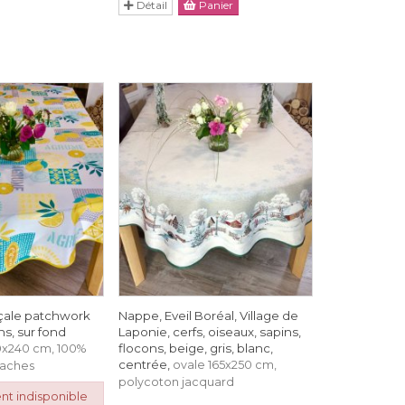
Détail
Panier
ale patchwork
Nappe, Eveil Boréal, Village de
s, sur fond
Laponie, cerfs, oiseaux, sapins,
flocons, beige, gris, blanc,
0x240 cm, 100%
centrée,
ovale 165x250 cm,
taches
polycoton jacquard
nt indisponible