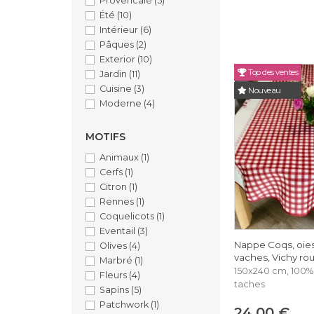
Provencale
(5)
Été
(10)
Intérieur
(6)
Pâques
(2)
Exterior
(10)
Top des ventes
Jardin
(11)
Cuisine
(3)
Nouveau
Moderne
(4)
MOTIFS
Animaux
(1)
Cerfs
(1)
Citron
(1)
Rennes
(1)
Coquelicots
(1)
Eventail
(3)
Nappe Coqs, oies,
Olives
(4)
vaches, Vichy ro
Marbré
(1)
150x240 cm, 100% 
Fleurs
(4)
taches
Sapins
(5)
Patchwork
(1)
24,00 €