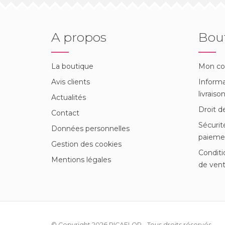
A propos
Bou
La boutique
Mon c
Avis clients
Informa
livraiso
Actualités
Droit d
Contact
Sécurit
Données personnelles
paieme
Gestion des cookies
Conditi
Mentions légales
de ven
© Copyright 2026
PICAFLOR
- Tous droits réservés.