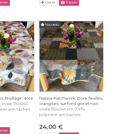
nier
Détail
Panier
Nouveau
, feuillage, doré,
Nappe Patchwork, Dora, feuilles,
,
orangées, sur fond gris et noir,
ovale 150x240
ovale 150x240 cm, 100%
ter anti-taches
polyester anti-taches
24,00 €
nier