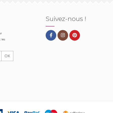
Suivez-nous !
ur
 les
OK