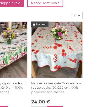
Nappe ovale
Nappe rect-ovale
Tri
Nouveau
lys, ipomée, fond
Nappe provençale Coquelicots,
rouge
0x240 cm, 100%
ovale, 150x250 cm, 100%
taches
polyester anti-taches
24,00 €