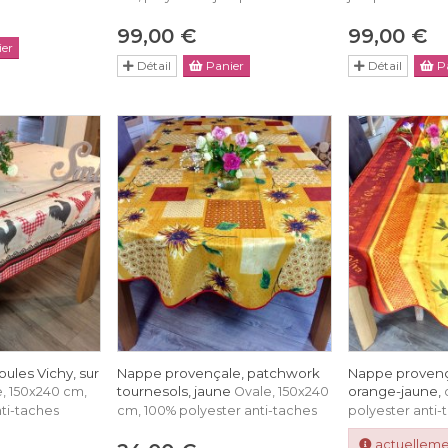
99,00 €
99,00 €
er
Détail
Panier
Détail
Pa
ules Vichy, sur
Nappe provençale, patchwork
Nappe provença
tournesols, jaune
orange-jaune,
e, 150x240 cm,
Ovale, 150x240
ti-taches
cm, 100% polyester anti-taches
polyester anti-
actuelleme