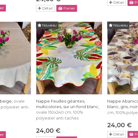
Détail
Pa
er
Détail
Panier
Nouveau
Nouveau
 beige,
Nappe Feuilles géantes,
Nappe Abanicos
ovale
multicolores, sur un fond blanc,
blanc, gris, noir
polyester anti-
ovale 150x240 cm, 100%
cm, 100% polyes
polyester anti-taches
24,00 €
24,00 €
Détail
Pa
er