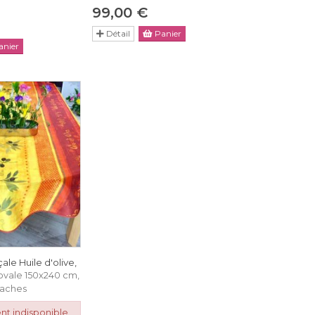
99,00 €
Détail
Panier
nier
le Huile d'olive,
ovale 150x240 cm,
taches
nt indisponible