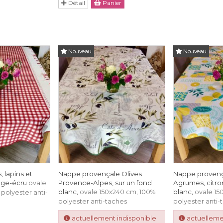
Détail
Panier
Nouveau
Nouveau
 lapins et
Nappe provençale Olives
Nappe provenç
uge-écru
Provence-Alpes, sur un fond
Agrumes, citron
ovale
blanc,
blanc,
ovale 150x240 cm, 100%
ovale 15
polyester anti-
polyester anti-taches
polyester anti-
actuellement indisponible
actuelleme