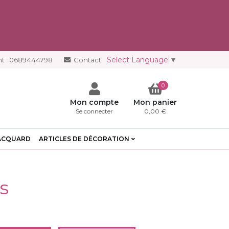
Select Language
▼
t :
0689444798
Contact
0
Mon compte
Mon panier
Se connecter
0,00 €
ACQUARD
ARTICLES DE DÉCORATION
s