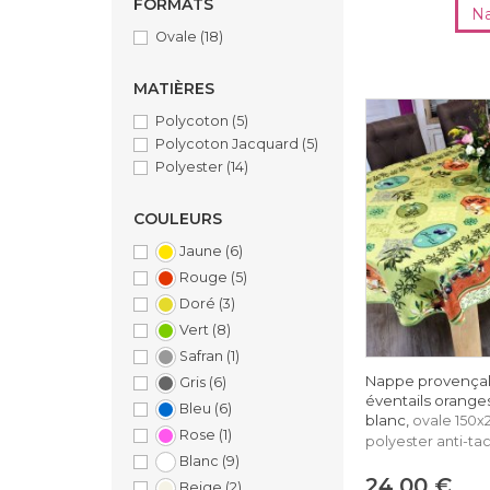
FORMATS
Na
Ovale
(18)
MATIÈRES
Polycoton
(5)
Polycoton Jacquard
(5)
Polyester
(14)
COULEURS
Jaune
(6)
Rouge
(5)
Doré
(3)
Vert
(8)
Safran
(1)
Nappe provençale
Gris
(6)
éventails oranges,
Bleu
(6)
blanc,
ovale 150x
Rose
(1)
polyester anti-ta
Blanc
(9)
24,00 €
Beige
(2)