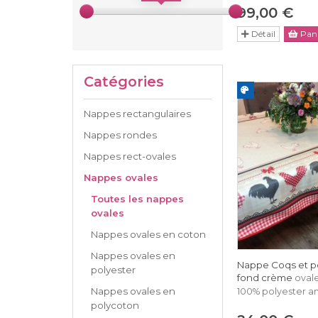
99,00 €
Détail
Pani
Catégories
Nappes rectangulaires
Nappes rondes
Nappes rect-ovales
Nappes ovales
Toutes les nappes
ovales
Nappes ovales en coton
Nappes ovales en
Nappe Coqs et po
polyester
fond crème
oval
Nappes ovales en
100% polyester an
polycoton