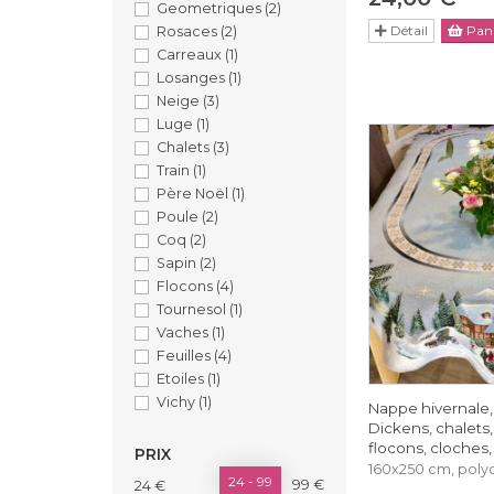
Geometriques
(2)
Détail
Pani
Rosaces
(2)
Carreaux
(1)
Losanges
(1)
Neige
(3)
Luge
(1)
Chalets
(3)
Train
(1)
Père Noël
(1)
Poule
(2)
Coq
(2)
Sapin
(2)
Flocons
(4)
Tournesol
(1)
Vaches
(1)
Feuilles
(4)
Etoiles
(1)
Vichy
(1)
Nappe hivernale, 
Dickens, chalets,
flocons, cloches
PRIX
160x250 cm, poly
24 - 99
99 €
24 €