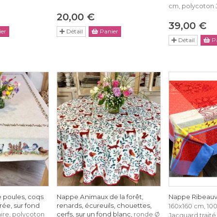
cm, polycoton
20,00 €
39,00 €
er
Détail
Panier
Détail
Pa
 poules, coqs
Nappe Animaux de la forêt,
Nappe Ribeauvi
rée, sur fond
renards, écureuils, chouettes,
160x160 cm, 10
cerfs, sur un fond blanc,
ire, polycoton
ronde Ø
Jacquard traité