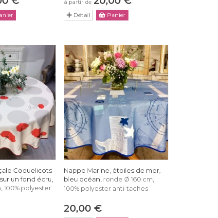
00 €
20,00 €
à partir de
nier
Détail
Panier
ale Coquelicots
Nappe Marine, étoiles de mer,
 sur un fond écru,
bleu océan,
ronde Ø 160 cm,
, 100% polyester
100% polyester anti-taches
20,00 €