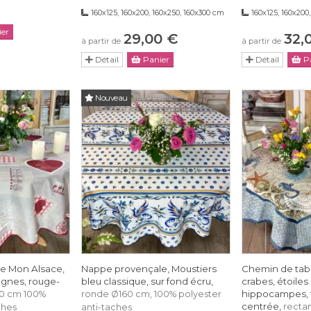
160x125, 160x200, 160x250, 160x300 cm
160x125, 160x200
er
29,00 €
32,
à partir de
à partir de
Détail
Panier
Détail
Pa
Nouveau
e Mon Alsace,
Nappe provençale, Moustiers
Chemin de tabl
ognes, rouge-
bleu classique, sur fond écru,
crabes, étoiles
hippocampes, 
80 cm 100%
ronde Ø160 cm, 100% polyester
centrée,
rectan
ches
anti-taches