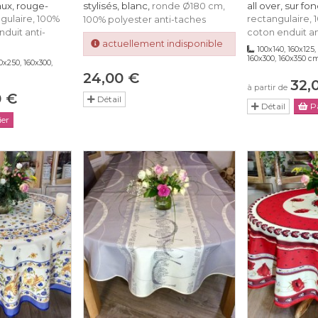
aux, rouge-
stylisés, blanc,
all over, sur f
ronde Ø180 cm,
gulaire, 100%
rectangulaire,
100% polyester anti-taches
duit anti-
coton enduit an
actuellement indisponible
100x140, 160x125,
160x300, 160x350 c
0x250, 160x300,
24,00 €
32,
à partir de
0 €
Détail
Détail
Pa
er