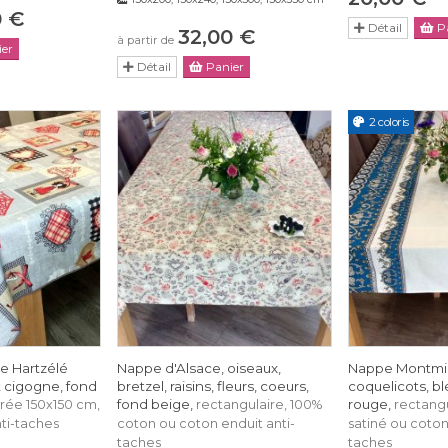
0 €
Détail
Pa
32,00 €
à partir de
er
Détail
Panier
2 coloris
e Hartzélé
Nappe d'Alsace, oiseaux,
Nappe Montmirai
t cigogne, fond
bretzel, raisins, fleurs, coeurs,
coquelicots, bl
fond beige,
rouge,
rée 150x150 cm,
rectangulaire, 100%
rectangu
ti-taches
coton ou coton enduit anti-
satiné ou coton
taches
taches