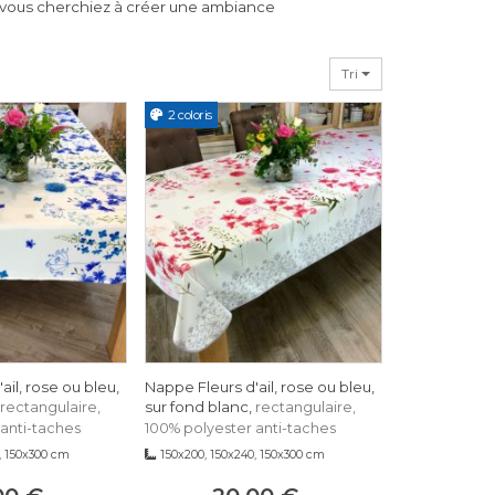
e vous cherchiez à créer une ambiance
élégance à une occasion spéciale, notre
re tous vos besoins.
Tri
2 coloris
ail, rose ou bleu,
Nappe Fleurs d'ail, rose ou bleu,
sur fond blanc,
rectangulaire,
rectangulaire,
anti-taches
100% polyester anti-taches
, 150x300 cm
150x200, 150x240, 150x300 cm