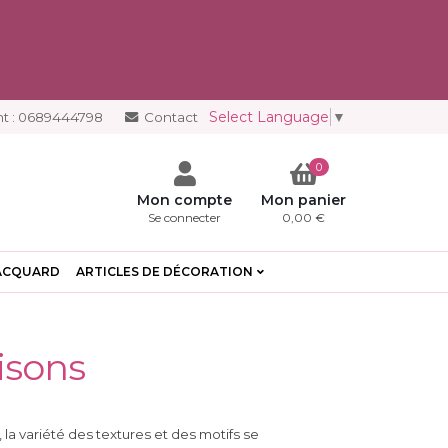
Select Language
▼
t :
0689444798
Contact
0
Mon compte
Mon panier
Se connecter
0,00 €
ACQUARD
ARTICLES DE DÉCORATION
isons
la variété des textures et des motifs se