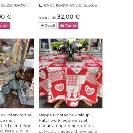
, 160x250, 160x300 m
160x125, 160x200, 160x250, 160x300 m
00 €
32,00 €
à partir de
nier
Détail
Panier
e Océan, tortue,
Nappe Montagne Praloup
 de mer,
Patchwork, édelweiss et
fond bleu-beige,
coeurs, rouge-beige,
ronde,
gulaire, 40x100
polycoton jacquard réversible