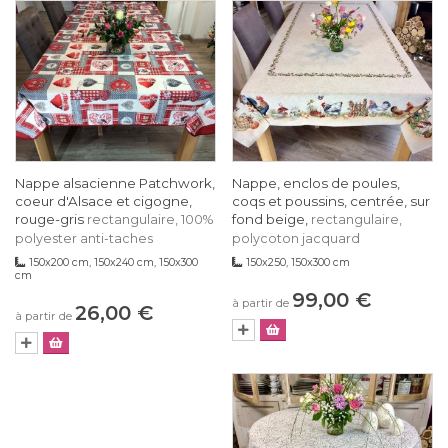
Nappe alsacienne Patchwork,
Nappe, enclos de poules,
coeur d'Alsace et cigogne,
coqs et poussins, centrée, sur
rouge-gris
fond beige,
rectangulaire, 100%
rectangulaire,
polyester anti-taches
polycoton jacquard
150x200 cm, 150x240 cm, 150x300
150x250, 150x300 cm
cm
99,00 €
à partir de
26,00 €
à partir de