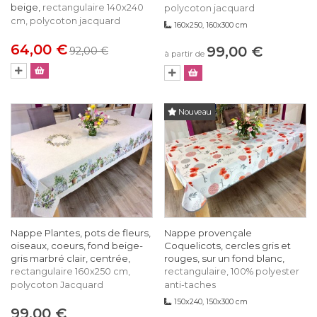
beige,
rectangulaire 140x240
polycoton jacquard
cm, polycoton jacquard
160x250, 160x300 cm
64,00 €
99,00 €
92,00 €
à partir de
Nouveau
Nappe Plantes, pots de fleurs,
Nappe provençale
oiseaux, coeurs, fond beige-
Coquelicots, cercles gris et
gris marbré clair, centrée,
rouges, sur un fond blanc,
rectangulaire 160x250 cm,
rectangulaire, 100% polyester
polycoton Jacquard
anti-taches
150x240, 150x300 cm
99,00 €