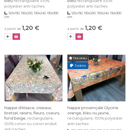
bleu
bleu
rectangulaire 100%
rectangulaire 100%
polyester anti-taches
polyester anti-taches
120x150, 150x200, 150x240, 150x300
120x150, 150x200, 150x240, 150x300
cm
cm
1,20 €
1,20 €
à partir de
à partir de
Nouveau
3 coloris
Nappe d'Alsace, oiseaux,
Nappe provençale Glycine
bretzel, raisins, fleurs, coeurs,
orange, bleu ou jaune,
fond beige,
rectangulaire,
rectangulaire, 100% polyester
100% coton ou coton enduit
anti-taches
anti-taches