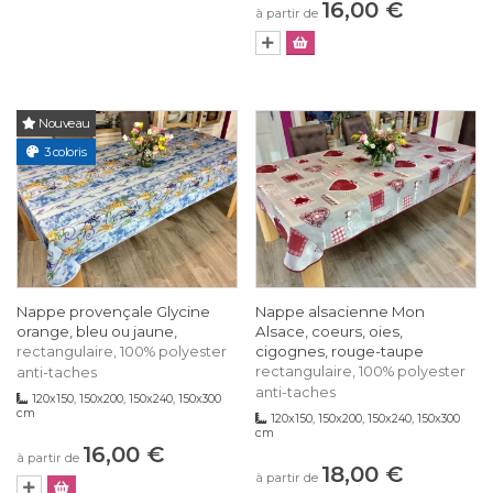
16,00 €
à partir de
Nouveau
3 coloris
Nappe provençale Glycine
Nappe alsacienne Mon
orange, bleu ou jaune,
Alsace, coeurs, oies,
cigognes, rouge-taupe
rectangulaire, 100% polyester
rectangulaire, 100% polyester
anti-taches
anti-taches
120x150, 150x200, 150x240, 150x300
cm
120x150, 150x200, 150x240, 150x300
cm
16,00 €
à partir de
18,00 €
à partir de