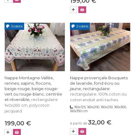
199,00 €
3 coloris
2 coloris
Nappe Montagne Vallée,
Nappe provençale Bouquets
rennes, sapins, flocons,
de lavande, fond écru ou
beige-rouge, beige-rouge-
jaune, rectangulaire
vert ou rouge-blanc, centrée
rectangulaire, 100% coton ou
et réversible,
rectangulaire
coton enduit anti-taches
140x260 cm, polycoton
160x125, 160x200, 160x250, 160x300,
jacquard
160x350 cm
32,00 €
199,00 €
à partir de