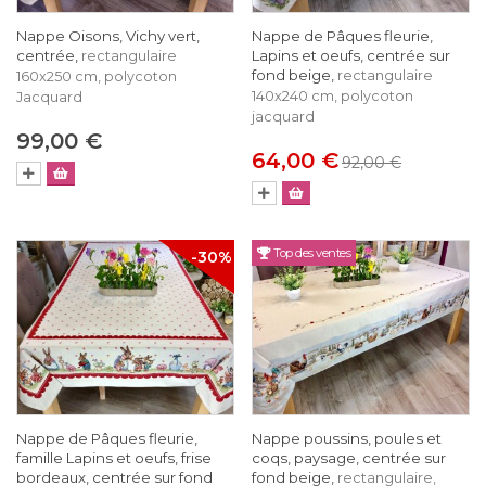
Nappe Oisons, Vichy vert,
Nappe de Pâques fleurie,
centrée,
Lapins et oeufs, centrée sur
rectangulaire
fond beige,
rectangulaire
160x250 cm, polycoton
140x240 cm, polycoton
Jacquard
jacquard
99,00 €
64,00 €
92,00 €
Top des ventes
-30%
Nappe de Pâques fleurie,
Nappe poussins, poules et
famille Lapins et oeufs, frise
coqs, paysage, centrée sur
bordeaux, centrée sur fond
fond beige,
rectangulaire,