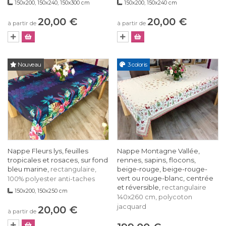
150x200, 150x240, 150x300 cm
150x200, 150x240 cm
20,00 €
20,00 €
à partir de
à partir de
Nouveau
3 coloris
Nappe Fleurs lys, feuilles
Nappe Montagne Vallée,
tropicales et rosaces, sur fond
rennes, sapins, flocons,
bleu marine,
beige-rouge, beige-rouge-
rectangulaire,
vert ou rouge-blanc, centrée
100% polyester anti-taches
et réversible,
rectangulaire
150x200, 150x250 cm
140x260 cm, polycoton
jacquard
20,00 €
à partir de