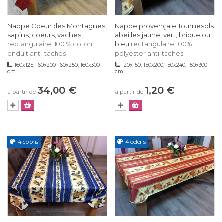
Nappe Coeur des Montagnes,
Nappe provençale Tournesols
sapins, coeurs, vaches,
abeilles jaune, vert, brique ou
bleu
rectangulaire, 100 % coton
rectangulaire 100%
enduit anti-taches
polyester anti-taches
160x125, 160x200, 160x250, 160x300
120x150, 150x200, 150x240, 150x300
cm
cm
34,00 €
1,20 €
à partir de
à partir de
4 coloris
4 coloris