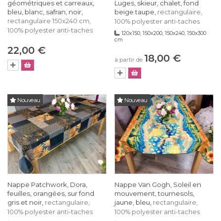
géométriques et carreaux,
Luges, skieur, chalet, fond
bleu, blanc, safran, noir,
beige taupe,
rectangulaire,
rectangulaire 150x240 cm,
100% polyester anti-taches
100% polyester anti-taches
120x150, 150x200, 150x240, 150x300
cm
22,00 €
18,00 €
à partir de
Nouveau
Nouveau
Nappe Patchwork, Dora,
Nappe Van Gogh, Soleil en
feuilles, orangées, sur fond
mouvement, tournesols,
gris et noir,
jaune, bleu,
rectangulaire,
rectangulaire,
100% polyester anti-taches
100% polyester anti-taches