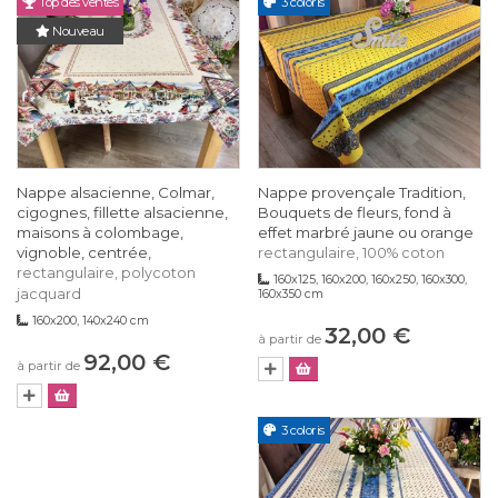
Top des ventes
3 coloris
Nouveau
Nappe alsacienne, Colmar,
Nappe provençale Tradition,
cigognes, fillette alsacienne,
Bouquets de fleurs, fond à
maisons à colombage,
effet marbré jaune ou orange
vignoble, centrée,
rectangulaire, 100% coton
rectangulaire, polycoton
160x125, 160x200, 160x250, 160x300,
jacquard
160x350 cm
160x200, 140x240 cm
32,00 €
à partir de
92,00 €
à partir de
3 coloris