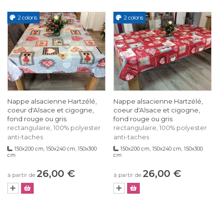
2 coloris
2 coloris
Nappe alsacienne Hartzélé,
Nappe alsacienne Hartzélé,
coeur d'Alsace et cigogne,
coeur d'Alsace et cigogne,
fond rouge ou gris
fond rouge ou gris
rectangulaire, 100% polyester
rectangulaire, 100% polyester
anti-taches
anti-taches
150x200 cm, 150x240 cm, 150x300
150x200 cm, 150x240 cm, 150x300
cm
cm
26,00 €
26,00 €
à partir de
à partir de