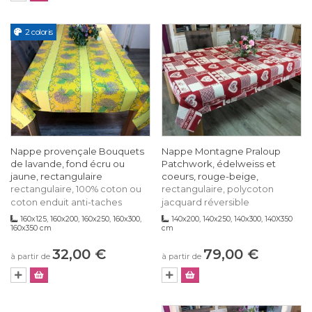
2 coloris
Nappe provençale Bouquets
Nappe Montagne Praloup
de lavande, fond écru ou
Patchwork, édelweiss et
jaune, rectangulaire
coeurs, rouge-beige,
rectangulaire, 100% coton ou
rectangulaire, polycoton
coton enduit anti-taches
jacquard réversible
160x125, 160x200, 160x250, 160x300,
140x200, 140x250, 140x300, 140X350
160x350 cm
cm
32,00 €
79,00 €
à partir de
à partir de