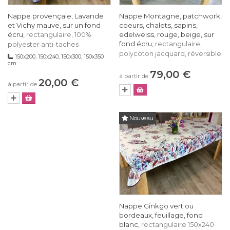
Nappe provençale, Lavande
Nappe Montagne, patchwork,
et Vichy mauve, sur un fond
coeurs, chalets, sapins,
écru,
edelweiss, rouge, beige, sur
rectangulaire, 100%
fond écru,
rectangulaire,
polyester anti-taches
polycoton jacquard, réversible
150x200, 150x240, 150x300, 150x350
cm
79,00 €
à partir de
20,00 €
à partir de
Nouveau
Nappe Ginkgo vert ou
bordeaux, feuillage, fond
blanc,
rectangulaire 150x240