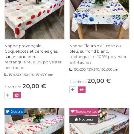
Nappe provençale
Nappe Fleurs d'ail, rose ou
Coquelicots et cercles gris,
bleu, sur fond blanc,
sur un fond écru,
rectangulaire, 100% polyester
rectangulaire, 100% polyester
anti-taches
anti-taches
150x200, 150x240, 150x300 cm
150x200, 150x240, 150x300 cm
20,00 €
à partir de
20,00 €
à partir de
2 coloris
Top des ventes
Nouveau