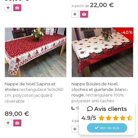
22,00 €
à partir de
-40%
Nappe de Noël Sapins et
Nappe Boules de Noël,
étoiles
cloches et guirlande, blanc-
rectangulaire 140x260
rouge,
rectangulaire 100%
cm, polycoton jacquard
polyester anti-taches
réversible
Avis clients
150x240, 150x300, 150x350 cm
89,00 €
4.9/5
13,00 €
à partir de
Voir les
avis