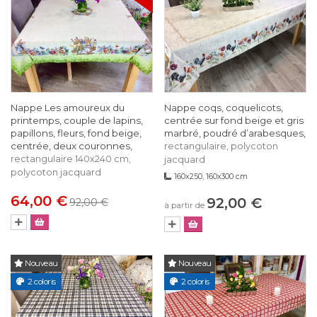
Nappe Les amoureux du
Nappe coqs, coquelicots,
printemps, couple de lapins,
centrée sur fond beige et gris
papillons, fleurs, fond beige,
marbré, poudré d’arabesques,
centrée, deux couronnes,
rectangulaire, polycoton
rectangulaire 140x240 cm,
jacquard
polycoton jacquard
160x250, 160x300 cm
64,00 €
92,00 €
92,00 €
à partir de
Nouveau
Nouveau
2 coloris
2 coloris