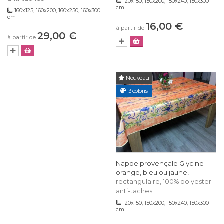
120x150, 150x200, 150x240, 150x300
cm
160x125, 160x200, 160x250, 160x300
cm
16,00 €
à partir de
29,00 €
à partir de
Nouveau
3 coloris
Nappe provençale Glycine
orange, bleu ou jaune,
rectangulaire, 100% polyester
anti-taches
120x150, 150x200, 150x240, 150x300
cm