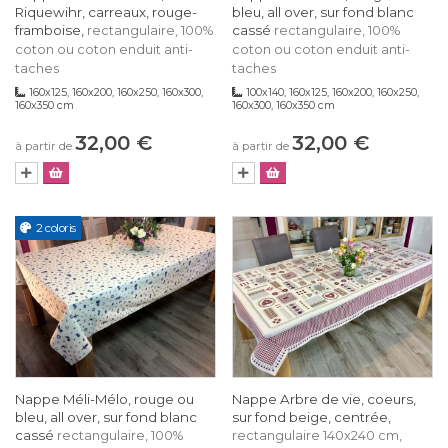
Riquewihr, carreaux, rouge-
bleu, all over, sur fond blanc
framboise,
cassé
rectangulaire, 100%
rectangulaire, 100%
coton ou coton enduit anti-
coton ou coton enduit anti-
taches
taches
160x125, 160x200, 160x250, 160x300,
100x140, 160x125, 160x200, 160x250,
160x350 cm
160x300, 160x350 cm
32,00 €
32,00 €
à partir de
à partir de
2 coloris
Nappe Méli-Mélo, rouge ou
Nappe Arbre de vie, coeurs,
bleu, all over, sur fond blanc
sur fond beige, centrée,
cassé
rectangulaire, 100%
rectangulaire 140x240 cm,