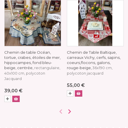
Chemin de table Océan,
Chemin de Table Baltique,
tortue, crabes, étoiles de mer,
carreaux Vichy, cerfs, sapins,
hippocampes, fond bleu-
coeurs,flocons, galons,
beige, centrée,
rouge-beige,
rectangulaire,
36x190 cm,
40x100 cm, polycoton
polycoton jacquard
Jacquard
55,00 €
39,00 €