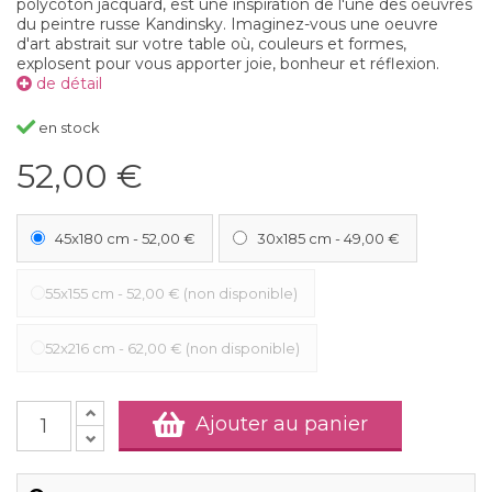
polycoton jacquard, est une inspiration de l'une des oeuvres
du peintre russe Kandinsky. Imaginez-vous une oeuvre
d'art abstrait sur votre table où, couleurs et formes,
explosent pour vous apporter joie, bonheur et réflexion.
de détail
en stock
52,00 €
45x180 cm
-
52,00 €
30x185 cm
-
49,00 €
55x155 cm
-
52,00 €
(non disponible)
52x216 cm
-
62,00 €
(non disponible)
Ajouter au panier