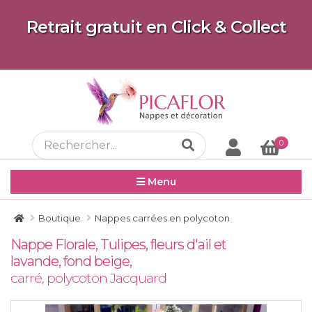
Retrait gratuit en Click & Collect
0
Menu
Boutique
Nappes carrées en polycoton
Nappe Florale, Tulipes, fleurs d'ail et
lavande, fond beige,
carré, polycoton Jacquard