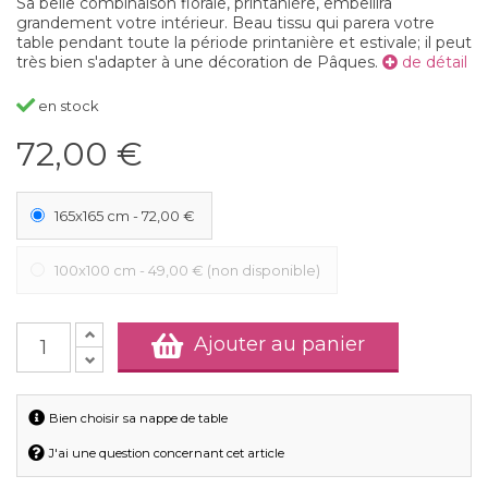
Sa belle combinaison florale, printanière, embellira
grandement votre intérieur. Beau tissu qui parera votre
table pendant toute la période printanière et estivale; il peut
très bien s'adapter à une décoration de Pâques.
de détail
en stock
72,00 €
165x165 cm
-
72,00 €
100x100 cm
-
49,00 €
(non disponible)
Ajouter au panier
Bien choisir sa nappe de table
J'ai une question concernant cet article