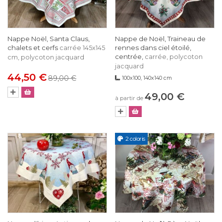
Nappe Noël, Santa Claus,
Nappe de Noël, Traineau de
chalets et cerfs
rennes dans ciel étoilé,
carrée 145x145
centrée,
carrée, polycoton
cm, polycoton jacquard
jacquard
44,50 €
89,00 €
100x100, 140x140 cm
49,00 €
à partir de
2 coloris