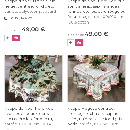
Nappe d'hiver, Lutins sur la
Nappe de Noêl, Père Noël sur
neige, centrée, fond bleu,
son traîneau, sapins, anges,
rennes, étoiles, écru-rouge ou
carrée, polycoton jacquard
écru-rose,
carrée 100x100 cm,
100x100, 140x140 cm
100% coton
49,00 €
à partir de
49,00 €
à partir de
Nappe de Noêl, Père Noël
Nappe Mégève centrée,
avec les cadeaux, cerfs,
montagne, chalets, sapins,
sapins, étoiles, fond écru,
skies, traineaux, sur fond gris
perle,
carrée 100x100 cm, 100%
carrée, 150x150, 100%
coton
coton