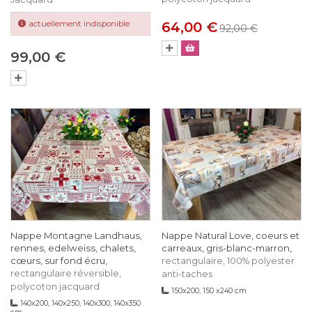
actuellement indisponible
64,00 €
92,00 €
99,00 €
Nappe Montagne Landhaus,
Nappe Natural Love, coeurs et
rennes, edelweiss, chalets,
carreaux, gris-blanc-marron,
cœurs, sur fond écru,
rectangulaire, 100% polyester
rectangulaire réversible,
anti-taches
polycoton jacquard
150x200, 150 x240 cm
140x200, 140x250, 140x300, 140x350