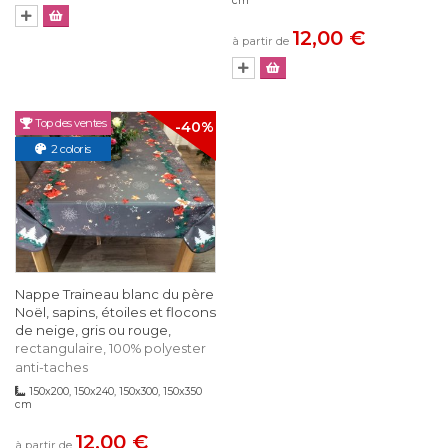
cm
12,00 €
à partir de
Top des ventes
-40%
2 coloris
Nappe Traineau blanc du père
Noël, sapins, étoiles et flocons
de neige, gris ou rouge,
rectangulaire, 100% polyester
anti-taches
150x200, 150x240, 150x300, 150x350
cm
12,00 €
à partir de