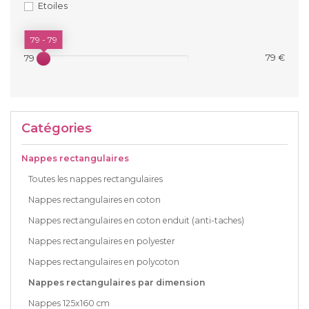
Etoiles
PRIX
79 - 79
79 €
79 €
Catégories
Nappes rectangulaires
Toutes les nappes rectangulaires
Nappes rectangulaires en coton
Nappes rectangulaires en coton enduit (anti-taches)
Nappes rectangulaires en polyester
Nappes rectangulaires en polycoton
Nappes rectangulaires par dimension
Nappes 125x160 cm