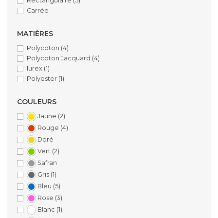
Rectangulaire
(5)
Carrée
MATIÈRES
Polycoton
(4)
Polycoton Jacquard
(4)
lurex
(1)
Polyester
(1)
COULEURS
Jaune
(2)
Rouge
(4)
Doré
Vert
(2)
Safran
Gris
(1)
Bleu
(5)
Rose
(3)
Blanc
(1)