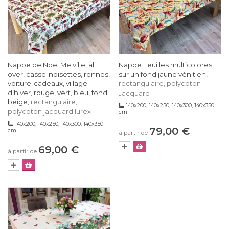
Nappe de Noël Melville, all
Nappe Feuilles multicolores,
over, casse-noisettes, rennes,
sur un fond jaune vénitien,
voiture-cadeaux, village
rectangulaire, polycoton
d’hiver, rouge, vert, bleu, fond
Jacquard
beige,
rectangulaire,
140x200, 140x250, 140x300, 140x350
polycoton jacquard lurex
cm
140x200, 140x250, 140x300, 140x350
79,00 €
cm
à partir de
69,00 €
à partir de