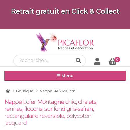
Retrait gratuit en Click & Collect
0
Menu
Boutique
Nappe 140x350 cm
Nappe Lofer Montagne chic, chalets,
rennes, flocons, sur fond gris-safran,
rectangulaire réversible, polycoton
jacquard