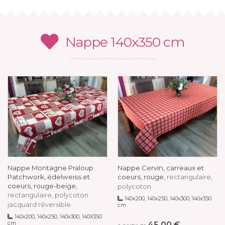
Nappe 140x350 cm
Nappe Montagne Praloup
Nappe Cervin, carreaux et
Patchwork, édelweiss et
coeurs, rouge,
rectangulaire,
coeurs, rouge-beige,
polycoton
rectangulaire, polycoton
140x200, 140x250, 140x300, 140x350
jacquard réversible
cm
140x200, 140x250, 140x300, 140X350
cm
45,00 €