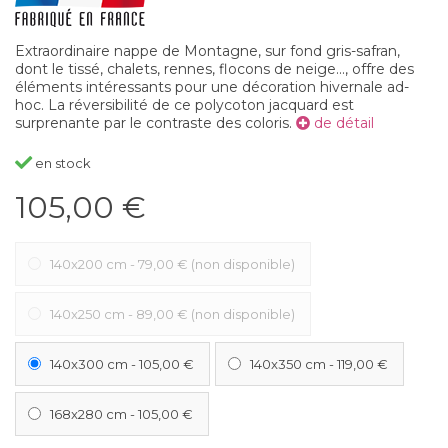
Extraordinaire nappe de Montagne, sur fond gris-safran,
dont le tissé, chalets, rennes, flocons de neige..., offre des
éléments intéressants pour une décoration hivernale ad-
hoc. La réversibilité de ce polycoton jacquard est
surprenante par le contraste des coloris.
de détail
en stock
105,00 €
140x200 cm
-
79,00 €
(non disponible)
140x250 cm
-
89,00 €
(non disponible)
140x300 cm
-
105,00 €
140x350 cm
-
119,00 €
168x280 cm
-
105,00 €