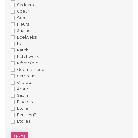
Cadeaux
Coeur
Cœur
Fleurs
Sapins
Edelweiss
Kelsch
Patch
Patchwork
Réversible
Geometriques
Carreaux
Chalets
Arbre
Sapin
Flocons
Etoile
Feuilles
(2)
Etoiles
PRIX
79 - 79