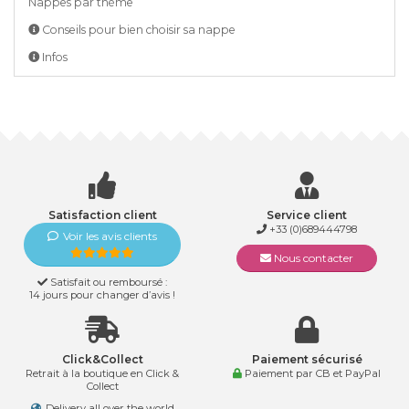
Nappes par thème
Conseils pour bien choisir sa nappe
Infos
Satisfaction client
Service client
+33 (0)689444798
Voir les avis clients
Nous contacter
Satisfait ou remboursé :
14 jours pour changer d’avis !
Click&Collect
Paiement sécurisé
Retrait à la boutique en Click &
Paiement par CB et PayPal
Collect
Delivery all over the world