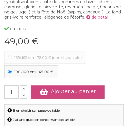
symbolisent bien la cité des hommes en hiver (chiens,
carrousel, gloriette, bicyclette, réverbère, neige, flocons de
neige, luge...) et la fête de Noël (sapins, cadeaux...). Le fond
gris-ivoire renforce l'élégance de l'étoffe.
de détail
en stock
49,00 €
165x165 cm
-
72,00 €
(non disponible)
100x100 cm
-
49,00 €
Ajouter au panier
Bien choisir sa nappe de table
J'ai une question concernant cet article