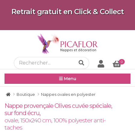
Retrait gratuit en Click & Collect
0
Menu
Boutique
Nappes ovales en polyester
Nappe provençale Olives cuvée spéciale,
sur fond écru,
ovale, 150x240 cm, 100% polyester anti-
taches