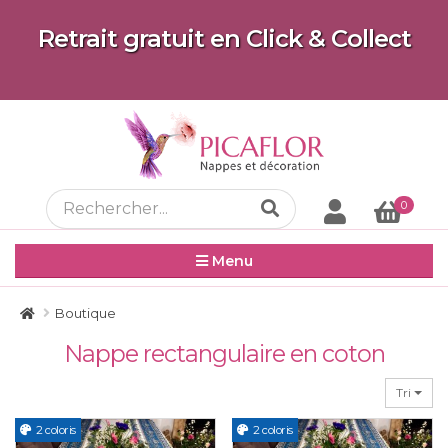
Retrait gratuit en Click & Collect
0
Menu
Boutique
Nappe rectangulaire en coton
Tri
2 coloris
2 coloris