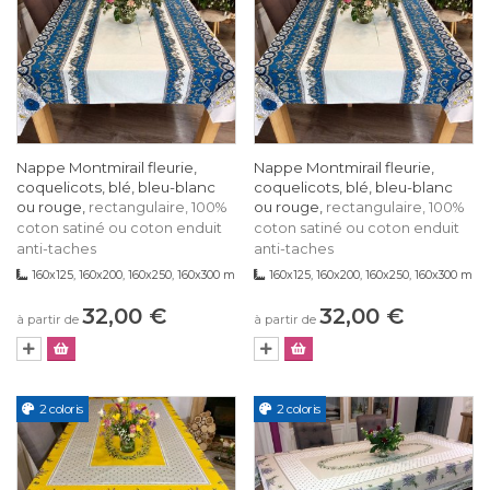
Nappe Montmirail fleurie,
Nappe Montmirail fleurie,
coquelicots, blé, bleu-blanc
coquelicots, blé, bleu-blanc
ou rouge,
ou rouge,
rectangulaire, 100%
rectangulaire, 100%
coton satiné ou coton enduit
coton satiné ou coton enduit
anti-taches
anti-taches
160x125, 160x200, 160x250, 160x300 m
160x125, 160x200, 160x250, 160x300 m
32,00 €
32,00 €
à partir de
à partir de
2 coloris
2 coloris