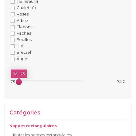
Traineau
(1)
Chalets
(1)
Roses
Arbre
Flocons
Vaches
Feuilles
Blé
Bretzel
Anges
PRIX
75 - 75
75 €
75 €
Catégories
Nappes rectangulaires
Toutes les nappes rectangulaires