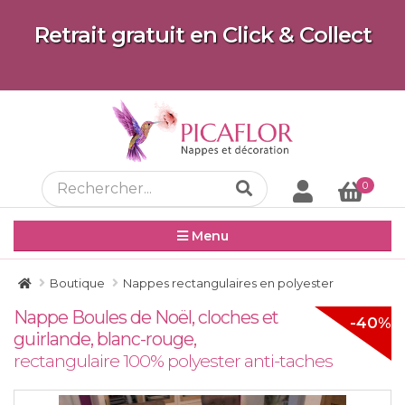
Retrait gratuit en Click & Collect
0
Menu
Boutique
Nappes rectangulaires en polyester
Nappe Boules de Noël, cloches et
-40%
guirlande, blanc-rouge,
rectangulaire 100% polyester anti-taches