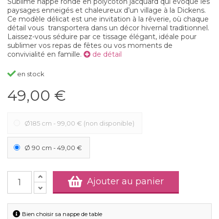
Sublime nappe ronde en polycoton jacquard qui évoque les
paysages enneigés et chaleureux d’un village à la Dickens.
Ce modèle délicat est une invitation à la rêverie, où chaque
détail vous transportera dans un décor hivernal traditionnel.
Laissez-vous séduire par ce tissage élégant, idéale pour
sublimer vos repas de fêtes ou vos moments de
convivialité en famille.
de détail
en stock
49,00 €
Ø185 cm
-
99,00 €
(non disponible)
Ø 90 cm
-
49,00 €
Ajouter au panier
Bien choisir sa nappe de table