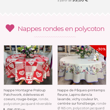
99,00 €
à partir de
Nappes rondes en polycoton
-30%
Nappe Montagne Praloup
Nappe de Pâques-printemps
Patchwork, édelweiss et
fleurie, Lapins dans la
coeurs, rouge-beige,
lavande, vichy couleur lin,
ronde,
centrée sur fond beige,
ronde
polycoton jacquard réversible
Ø 165 cm, polycoton jacquard
Ø180, Ø230 cm,