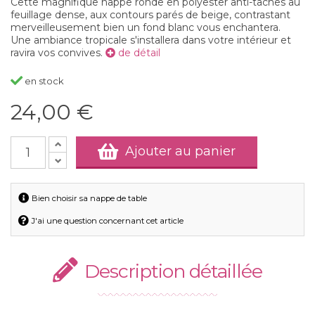
Cette magnifique nappe ronde en polyester anti-taches au
feuillage dense, aux contours parés de beige, contrastant
merveilleusement bien un fond blanc vous enchantera.
Une ambiance tropicale s'installera dans votre intérieur et
ravira vos convives.
de détail
en stock
24,00 €
Ajouter au panier
Bien choisir sa nappe de table
J'ai une question concernant cet article
Description détaillée