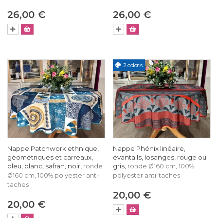
26,00 €
26,00 €
2 coloris
Nappe Patchwork ethnique,
Nappe Phénix linéaire,
géométriques et carreaux,
évantails, losanges, rouge ou
bleu, blanc, safran, noir,
gris,
ronde
ronde Ø160 cm, 100%
Ø160 cm, 100% polyester anti-
polyester anti-taches
taches
20,00 €
20,00 €