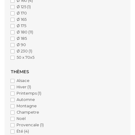
Ø 160
(4)
Ø 125
(1)
Ø 170
Ø 165
Ø 175
Ø 180
(11)
Ø 185
Ø 90
Ø 230
(1)
50 x 70x5
THÈMES
Alsace
Hiver
(1)
Printemps
(1)
Automne
Montagne
Champetre
Noël
Provencale
(1)
Été
(4)