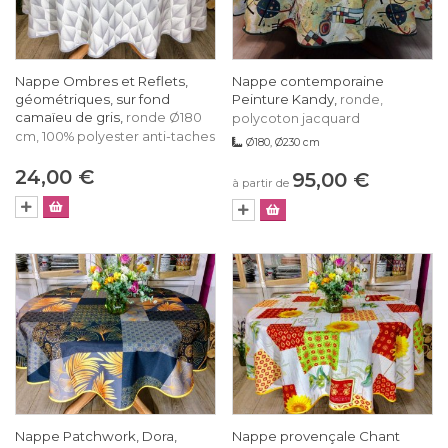
Nappe Ombres et Reflets,
Nappe contemporaine
géométriques, sur fond
Peinture Kandy,
ronde,
camaïeu de gris,
ronde Ø180
polycoton jacquard
cm, 100% polyester anti-taches
Ø180, Ø230 cm
24,00 €
95,00 €
à partir de
Nappe Patchwork, Dora,
Nappe provençale Chant