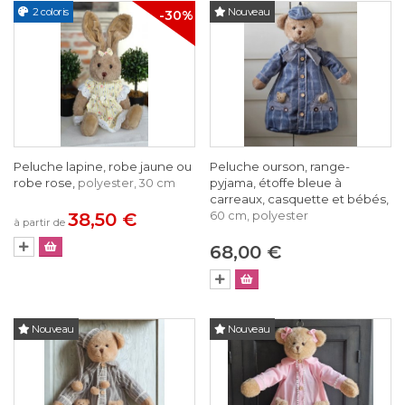
2 coloris
Nouveau
-30%
Peluche lapine, robe jaune ou
Peluche ourson, range-
robe rose,
pyjama, étoffe bleue à
polyester, 30 cm
carreaux, casquette et bébés,
38,50 €
60 cm, polyester
à partir de
68,00 €
Nouveau
Nouveau