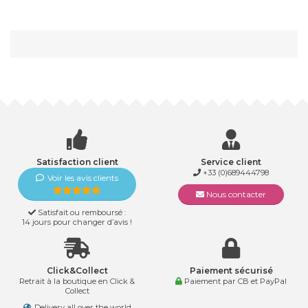
Satisfaction client
Service client
+33 (0)689444798
Voir les avis clients
Nous contacter
Satisfait ou remboursé :
14 jours pour changer d’avis !
Click&Collect
Paiement sécurisé
Retrait à la boutique en Click &
Paiement par CB et PayPal
Collect
Delivery all over the world