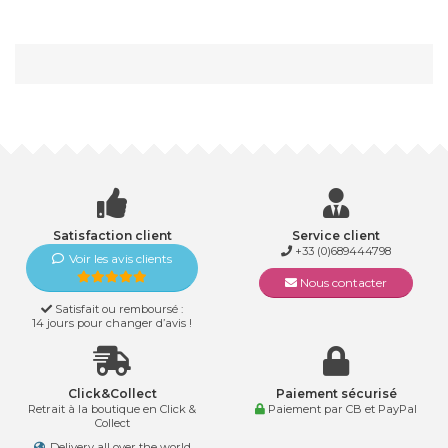
Satisfaction client
Service client
+33 (0)689444798
Voir les avis clients
Nous contacter
Satisfait ou remboursé :
14 jours pour changer d’avis !
Click&Collect
Paiement sécurisé
Retrait à la boutique en Click &
Paiement par CB et PayPal
Collect
Delivery all over the world