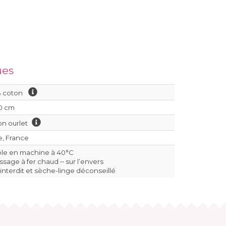
ues
% coton
0 cm
ion ourlet
e, France
ble en machine à 40°C
sage à fer chaud •• sur l’envers
 interdit et sèche-linge déconseillé