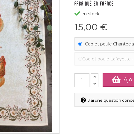
en stock
15,00 €
Coq et poule Chantecla
Coq et poule Lafayette
Ajo
J'ai une question conce