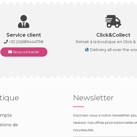
Service client
Click&Collect
+33 (0)689444798
Retrait à la boutique en Click &
Delivery all over the wo
Nous contacter
tique
Newsletter
ompte
Inscrivez-vous à notre newsletter po
recevoir nos offres promotionnelles et
tions de
nouveautés.
n