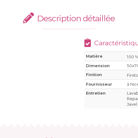
Description détaillée
Caractéristiq
Matière
100 
Dimension
50x7
Finition
Finit
Fournisseur
à Nic
Entretien
Lava
Repas
Javel