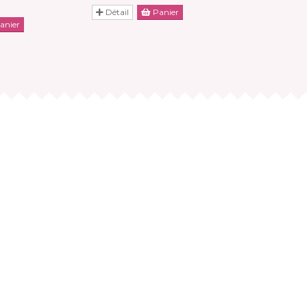
Détail
Panier
Détail
anier