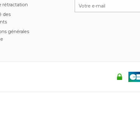
e rétractation
é des
nts
ons générales
te