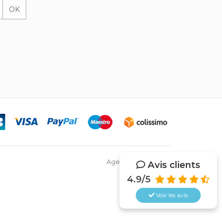
OK
Agence Web Netsys
Avis clients
4.9/5
Voir les
avis