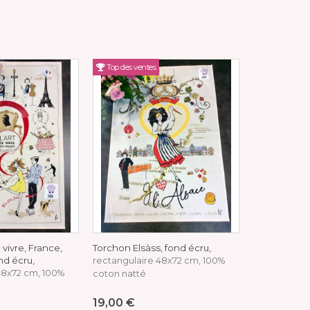
Top des ventes
Top des vent
vivre, France,
Torchon Elsàss, fond écru,
Torchon Fra
nd écru,
écru,
rectangulaire 48x72 cm, 100%
rectan
48x72 cm, 100%
coton natté
100% coton 
19,00 €
19,00 €