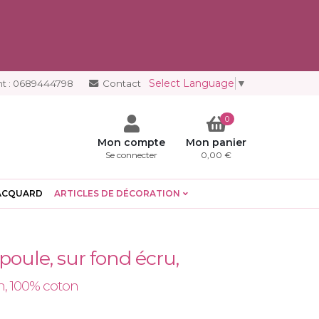
Select Language
▼
t :
0689444798
Contact
0
Mon compte
Mon panier
Se connecter
0,00 €
ACQUARD
ARTICLES DE DÉCORATION
poule, sur fond écru,
m, 100% coton