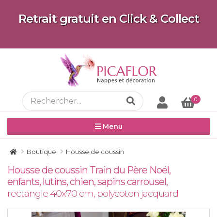
Retrait gratuit en Click & Collect
0
Menu
Boutique
Housse de coussin
Housse de coussin Train du Père Noël,
enfants, lutins, chien, sapins carrousel,
rectangle 40x70 cm, polycoton jacquard