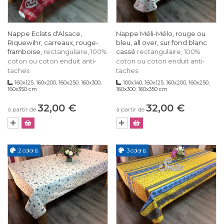
Nappe Eclats d'Alsace,
Nappe Méli-Mélo, rouge ou
Riquewihr, carreaux, rouge-
bleu, all over, sur fond blanc
framboise,
cassé
rectangulaire, 100%
rectangulaire, 100%
coton ou coton enduit anti-
coton ou coton enduit anti-
taches
taches
160x125, 160x200, 160x250, 160x300,
100x140, 160x125, 160x200, 160x250,
160x350 cm
160x300, 160x350 cm
32,00 €
32,00 €
à partir de
à partir de
2 coloris
3 coloris