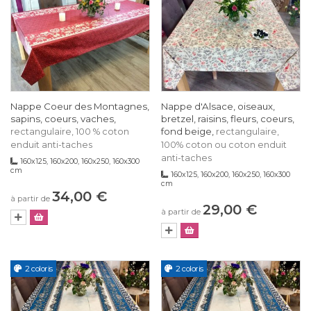
Nappe Coeur des Montagnes,
Nappe d'Alsace, oiseaux,
sapins, coeurs, vaches,
bretzel, raisins, fleurs, coeurs,
fond beige,
rectangulaire, 100 % coton
rectangulaire,
enduit anti-taches
100% coton ou coton enduit
anti-taches
160x125, 160x200, 160x250, 160x300
cm
160x125, 160x200, 160x250, 160x300
cm
34,00 €
à partir de
29,00 €
à partir de
2 coloris
2 coloris