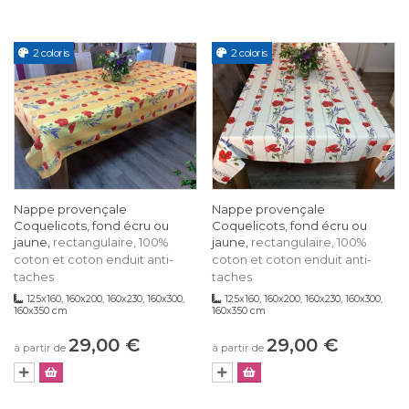
2 coloris
2 coloris
Nappe provençale
Nappe provençale
Coquelicots, fond écru ou
Coquelicots, fond écru ou
jaune,
jaune,
rectangulaire, 100%
rectangulaire, 100%
coton et coton enduit anti-
coton et coton enduit anti-
taches
taches
125x160, 160x200, 160x230, 160x300,
125x160, 160x200, 160x230, 160x300,
160x350 cm
160x350 cm
29,00 €
29,00 €
à partir de
à partir de