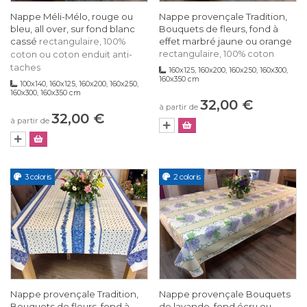
Nappe Méli-Mélo, rouge ou
Nappe provençale Tradition,
bleu, all over, sur fond blanc
Bouquets de fleurs, fond à
cassé
effet marbré jaune ou orange
rectangulaire, 100%
rectangulaire, 100% coton
coton ou coton enduit anti-
taches
160x125, 160x200, 160x250, 160x300,
160x350 cm
100x140, 160x125, 160x200, 160x250,
160x300, 160x350 cm
32,00 €
à partir de
32,00 €
à partir de
3 coloris
2 coloris
Nappe provençale Tradition,
Nappe provençale Bouquets
Bouquets de fleurs, fond à
de lavande, fond écru ou