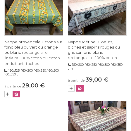
Nappe provençale Citrons sur
Nappe Méribel, Coeurs,
fond bleu ou vert ou orange
biches et sapins rouges ou
ou blanc
gris sur fond blanc
rectangulaire
rectangulaire, 100% coton
linéaire, 100% coton ou coton
enduit anti-taches
160x200, 160x250, 160x300, 160x350
cm
160x125, 160x200, 160x250, 160x300,
160x350 cm
39,00 €
à partir de
29,00 €
à partir de