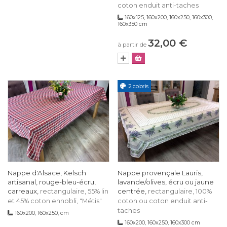
coton enduit anti-taches
160x125, 160x200, 160x250, 160x300,
160x350 cm
32,00 €
à partir de
2 coloris
Nappe d'Alsace, Kelsch
Nappe provençale Lauris,
artisanal, rouge-bleu-écru,
lavande/olives, écru ou jaune
carreaux,
centrée,
rectangulaire, 55% lin
rectangulaire, 100%
et 45% coton ennobli, "Métis"
coton ou coton enduit anti-
taches
160x200, 160x250, cm
160x200, 160x250, 160x300 cm