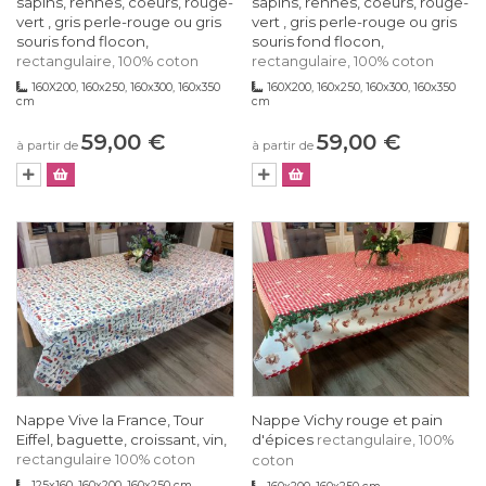
sapins, rennes, coeurs, rouge-
sapins, rennes, coeurs, rouge-
vert , gris perle-rouge ou gris
vert , gris perle-rouge ou gris
souris fond flocon,
souris fond flocon,
rectangulaire, 100% coton
rectangulaire, 100% coton
160X200, 160x250, 160x300, 160x350
160X200, 160x250, 160x300, 160x350
cm
cm
59,00 €
59,00 €
à partir de
à partir de
Nappe Vive la France, Tour
Nappe Vichy rouge et pain
Eiffel, baguette, croissant, vin,
d'épices
rectangulaire, 100%
rectangulaire 100% coton
coton
125x160, 160x200, 160x250 cm