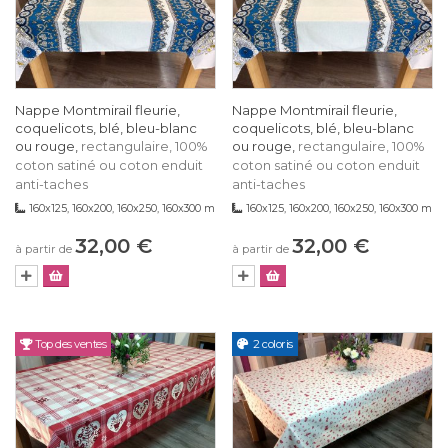
Nappe Montmirail fleurie,
Nappe Montmirail fleurie,
coquelicots, blé, bleu-blanc
coquelicots, blé, bleu-blanc
ou rouge,
ou rouge,
rectangulaire, 100%
rectangulaire, 100%
coton satiné ou coton enduit
coton satiné ou coton enduit
anti-taches
anti-taches
160x125, 160x200, 160x250, 160x300 m
160x125, 160x200, 160x250, 160x300 m
32,00 €
32,00 €
à partir de
à partir de
Top des ventes
2 coloris