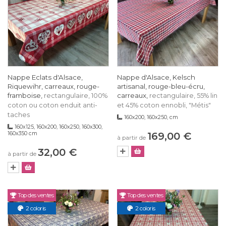
Nappe Eclats d'Alsace,
Nappe d'Alsace, Kelsch
Riquewihr, carreaux, rouge-
artisanal, rouge-bleu-écru,
framboise,
carreaux,
rectangulaire, 100%
rectangulaire, 55% lin
coton ou coton enduit anti-
et 45% coton ennobli, "Métis"
taches
160x200, 160x250, cm
160x125, 160x200, 160x250, 160x300,
160x350 cm
169,00 €
à partir de
32,00 €
à partir de
Top des ventes
Top des ventes
2 coloris
2 coloris