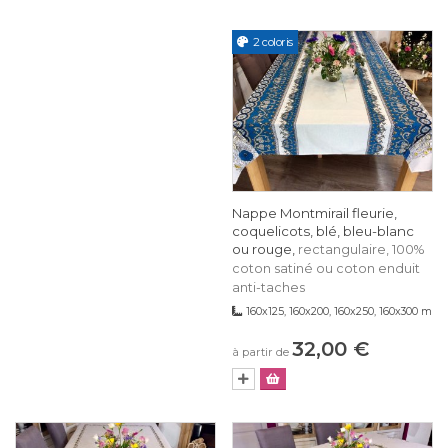
2 coloris
Nappe Montmirail fleurie,
coquelicots, blé, bleu-blanc
ou rouge,
rectangulaire, 100%
coton satiné ou coton enduit
anti-taches
160x125, 160x200, 160x250, 160x300 m
32,00 €
à partir de