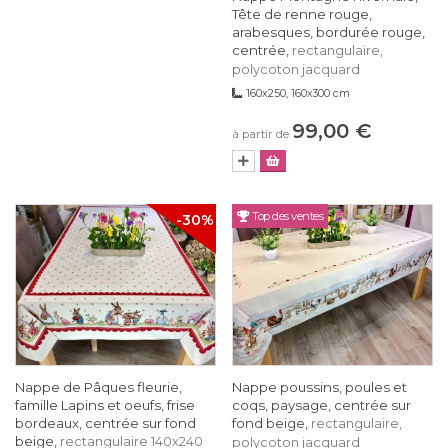
Tête de renne rouge,
arabesques, bordurée rouge,
centrée,
rectangulaire,
polycoton jacquard
160x250, 160x300 cm
99,00 €
à partir de
Top des ventes
-30%
Nappe de Pâques fleurie,
Nappe poussins, poules et
famille Lapins et oeufs, frise
coqs, paysage, centrée sur
bordeaux, centrée sur fond
fond beige,
rectangulaire,
beige,
rectangulaire 140x240
polycoton jacquard