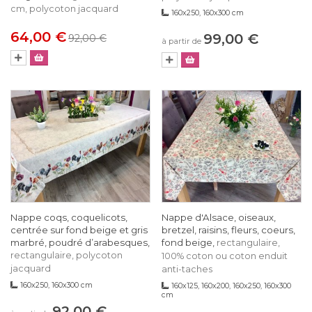
cm, polycoton jacquard
160x250, 160x300 cm
64,00 €
99,00 €
92,00 €
à partir de
Nappe coqs, coquelicots,
Nappe d'Alsace, oiseaux,
centrée sur fond beige et gris
bretzel, raisins, fleurs, coeurs,
marbré, poudré d’arabesques,
fond beige,
rectangulaire,
rectangulaire, polycoton
100% coton ou coton enduit
jacquard
anti-taches
160x250, 160x300 cm
160x125, 160x200, 160x250, 160x300
cm
92,00 €