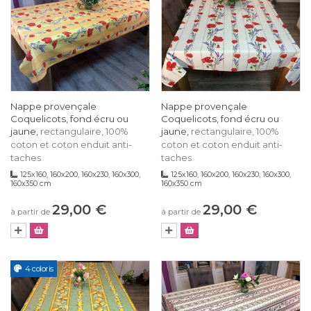
Nappe provençale
Nappe provençale
Coquelicots, fond écru ou
Coquelicots, fond écru ou
jaune,
jaune,
rectangulaire, 100%
rectangulaire, 100%
coton et coton enduit anti-
coton et coton enduit anti-
taches
taches
125x160, 160x200, 160x230, 160x300,
125x160, 160x200, 160x230, 160x300,
160x350 cm
160x350 cm
29,00 €
29,00 €
à partir de
à partir de
4 coloris