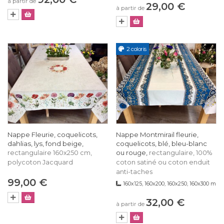
à partir de
29,00 €
à partir de
2 coloris
Nappe Fleurie, coquelicots,
Nappe Montmirail fleurie,
dahlias, lys, fond beige,
coquelicots, blé, bleu-blanc
ou rouge,
rectangulaire 160x250 cm,
rectangulaire, 100%
polycoton Jacquard
coton satiné ou coton enduit
anti-taches
99,00 €
160x125, 160x200, 160x250, 160x300 m
32,00 €
à partir de