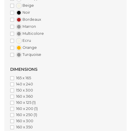
Beige
Noir
Bordeaux
Marron
Multicolore
Ecru
Orange
Turquoise
DIMENSIONS
165 x 165
140 x 240
150 x 300
160 x 360
160 x 125
(1)
160 x 200
(1)
160 x 250
(1)
160 x 300
160 x 350