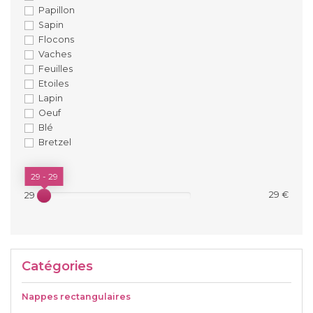
Papillon
Sapin
Flocons
Vaches
Feuilles
Etoiles
Lapin
Oeuf
Blé
Bretzel
PRIX
29 - 29
29 €
29 €
Catégories
Nappes rectangulaires