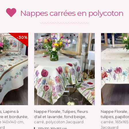
Nappes carrées en polycoton
-30%
, Lapins à
Nappe Florale, Tulipes, fleurs
Nappe Florale,
ée et bordurée,
d'ail et lavande, fond beige,
tulipes, papill
e 140x140 cm,
carré, polycoton Jacquard
carrée, 165x16
ard
Jacquard
100x100, 165x165 cm