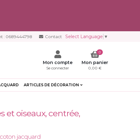
Select Language
▼
t :
0689444798
Contact
0
Mon compte
Mon panier
Se connecter
0,00 €
ACQUARD
ARTICLES DE DÉCORATION
s et oiseaux, centrée,
ycoton jacquard