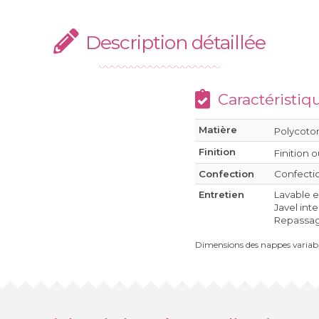
Description détaillée
Caractéristiq
Matière
Polycoton
Finition
Finition o
Confection
Confectio
Entretien
Lavable 
Javel int
Repassage
Dimensions des nappes variabl