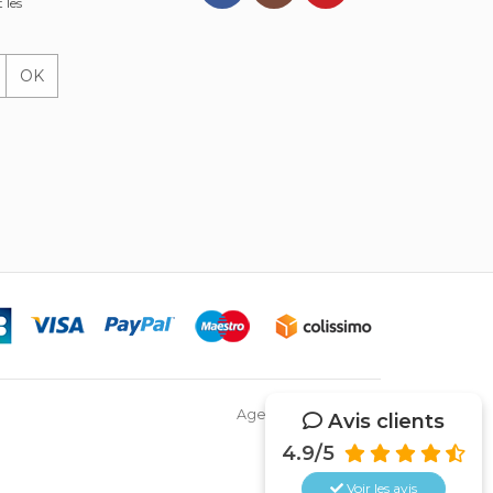
 les
OK
Agence Web Netsys
Avis clients
4.9/5
Voir les
avis