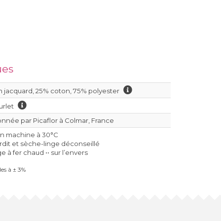
ues
 jacquard, 25% coton, 75% polyester
urlet
nnée par Picaflor à Colmar, France
en machine à 30°C
erdit et sèche-linge déconseillé
 à fer chaud •• sur l’envers
es à ± 3%