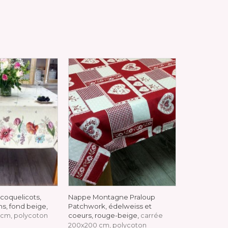
 coquelicots,
Nappe Montagne Praloup
Nappe de No
ons, fond beige,
Patchwork, édelweiss et
Noël, sapins
coeurs, rouge-beige,
5 cm, polycoton
carrée
carrée, pol
200x200 cm, polycoton
100x100, 165