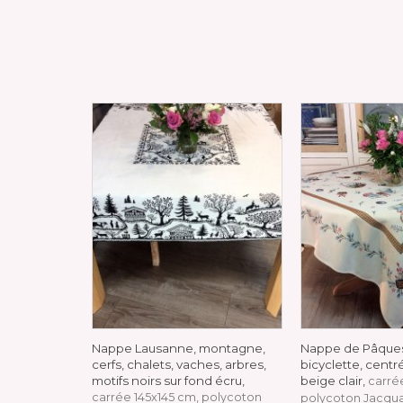
Nappe Lausanne, montagne,
Nappe de Pâques
cerfs, chalets, vaches, arbres,
bicyclette, centr
motifs noirs sur fond écru,
beige clair,
carré
carrée 145x145 cm, polycoton
polycoton Jacqu