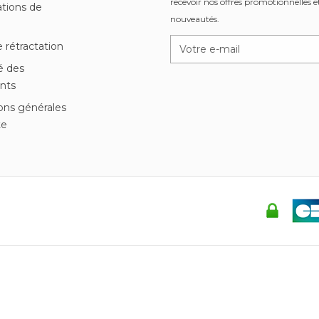
recevoir nos offres promotionnelles et
tions de
nouveautés.
n
e rétractation
é des
nts
ons générales
te