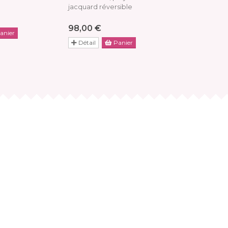
jacquard réversible
49
à partir de
98,00 €
anier
Détail
Détail
Panier