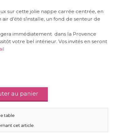
eux sur cette jolie nappe carrée centrée, en
air d’été s’installe, un fond de senteur de
ngera immédiatement dans la Provence
itôt votre bel intérieur. Vos invités en seront
il
uter au panier
e table
rnant cet article