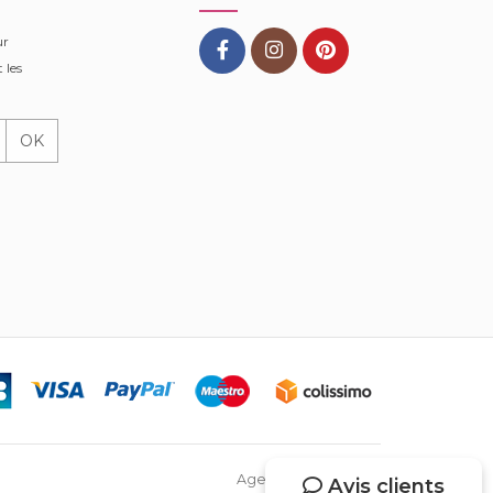
ur
 les
OK
Agence Web Netsys
Avis clients