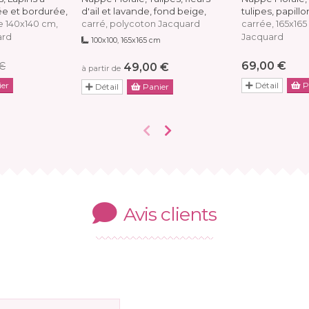
ée et bordurée,
d'ail et lavande, fond beige,
tulipes, papill
e 140x140 cm,
carré, polycoton Jacquard
carrée, 165x16
ard
Jacquard
100x100, 165x165 cm
69,00 €
 €
49,00 €
à partir de
er
Détail
P
Détail
Panier
Avis clients