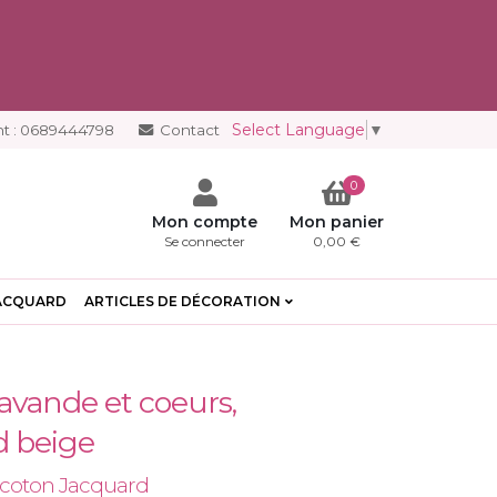
Select Language
▼
t :
0689444798
Contact
0
Mon compte
Mon panier
Se connecter
0,00 €
ACQUARD
ARTICLES DE DÉCORATION
avande et coeurs,
d beige
ycoton Jacquard