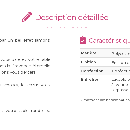
Description détaillée
Caractéristiq
ar un bel effet lambris,
.
Matière
Polycoton
 vous parerez votre table
Finition
Finition o
ns la Provence éternelle
Confection
Confecti
llons vous bercera.
Entretien
Lavable 
Javel int
t choisis, le cœur vous
Repassage
Dimensions des nappes variabl
ent votre table ronde ou