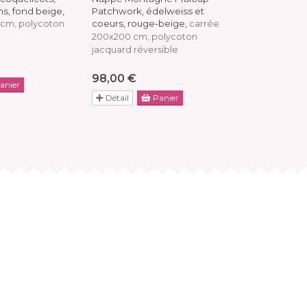
ons, fond beige,
Patchwork, édelweiss et
Noël, sapins
coeurs, rouge-beige,
5 cm, polycoton
carrée
carrée, pol
200x200 cm, polycoton
100x100, 165
jacquard réversible
49
à partir de
98,00 €
anier
Détail
Détail
Panier