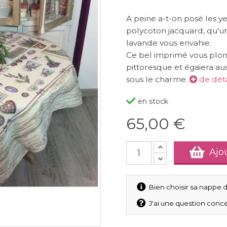
A peine a-t-on posé les y
polycoton jacquard, qu’un 
lavande vous envahie.
Ce bel imprimé vous plo
pittoresque et égaiera auss
sous le charme.
de déta
en stock
65,00 €
Ajo
Bien choisir sa nappe d
J'ai une question conce