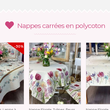
Nappes carrées en polycoton
-30%
, Lapins à
Nappe Florale, Tulipes, fleurs
Nappe Florale,