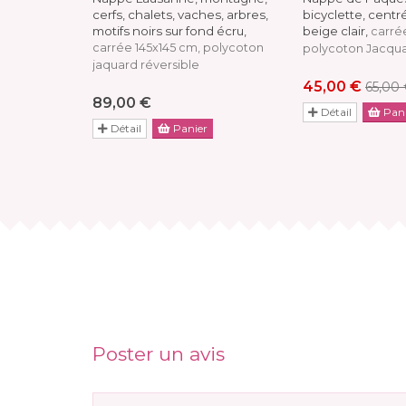
cerfs, chalets, vaches, arbres,
bicyclette, centr
motifs noirs sur fond écru,
beige clair,
carré
carrée 145x145 cm, polycoton
polycoton Jacqu
jaquard réversible
45,00 €
65,00
89,00 €
Détail
Pani
Détail
Panier
Poster un avis