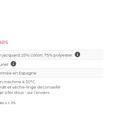
ues
 jacquard, 25% coton, 75% polyester
urlet
onnée en Espagne
en machine à 30°C
erdit et sèche-linge déconseillé
 à fer doux • sur l’envers
es à ± 3%