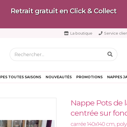
Retrait gratuit en Click & Collect
La boutique
Service clien
PES TOUTES SAISONS
NOUVEAUTÉS
PROMOTIONS
NAPPES J
Nappe Pots de l
centrée sur fon
carrée 140x140 cm, pol