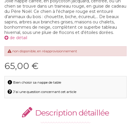
Jolie nappe carrée, en polycoton jacquard, centrée, où un
chien se trouve dans un traineau rouge, en guise de cadeau
du Père Noël. Ce chien à l'écharpe rouge est entouré
d'animaux du bois : chouette, biche, écureuil,... De beaux
sapins, arbres aux branches grises, maisons ou chalets,
bonhommes de neige, complètent ce superbe tableau
hivernal, sous une pluie de flocons et d'étoiles dorées.
de détail
non disponible, en réapprovisionnement
65,00 €
Bien choisir sa nappe de table
J'ai une question concernant cet article
Description détaillée