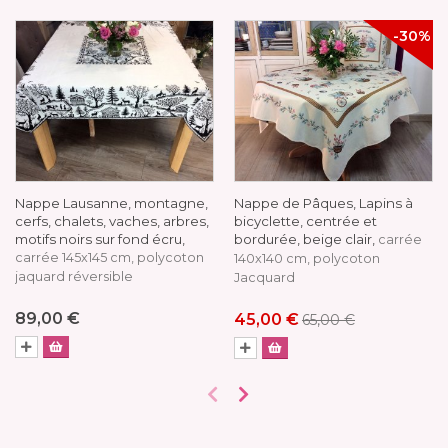
-30%
Nappe Lausanne, montagne,
Nappe de Pâques, Lapins à
cerfs, chalets, vaches, arbres,
bicyclette, centrée et
motifs noirs sur fond écru,
bordurée, beige clair,
carrée
carrée 145x145 cm, polycoton
140x140 cm, polycoton
jaquard réversible
Jacquard
89,00 €
45,00 €
65,00 €