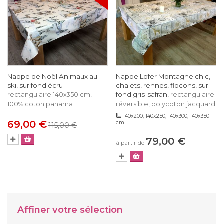
Nappe de Noël Animaux au
Nappe Lofer Montagne chic,
ski, sur fond écru
chalets, rennes, flocons, sur
fond gris-safran,
rectangulaire 140x350 cm,
rectangulaire
100% coton panama
réversible, polycoton jacquard
140x200, 140x250, 140x300, 140x350
69,00 €
cm
115,00 €
79,00 €
à partir de
Affiner votre sélection