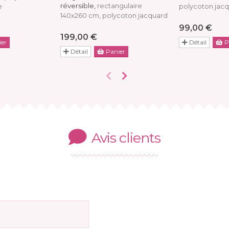
réversible,
rectangulaire
e
polycoton jac
140x260 cm, polycoton jacquard
99,00 €
199,00 €
er
Détail
P
Détail
Panier
Avis clients