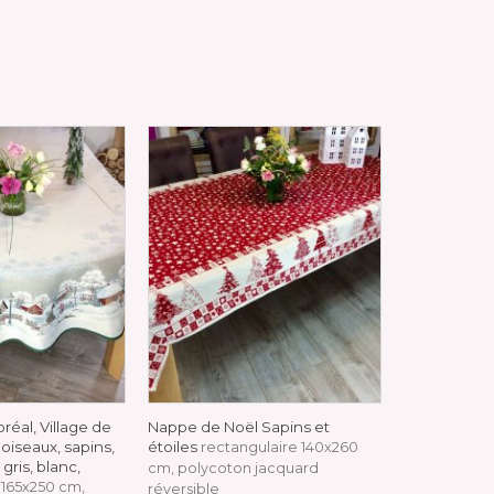
réal, Village de
Nappe de Noël Sapins et
Nappe de No
 oiseaux, sapins,
étoiles
Noël, sapins
rectangulaire 140x260
gris, blanc,
carrée, pol
cm, polycoton jacquard
 165x250 cm,
réversible
100x100, 165