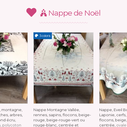
Nappe de Noël
3 coloris
, montagne,
Nappe Montagne Vallée,
Nappe, Eveil Bo
ches, arbres,
rennes, sapins, flocons, beige-
Laponie, cerfs,
ond écru,
rouge, beige-rouge-vert ou
flocons, beige, 
rouge-blanc, centrée et
centrée,
m, polycoton
ovale