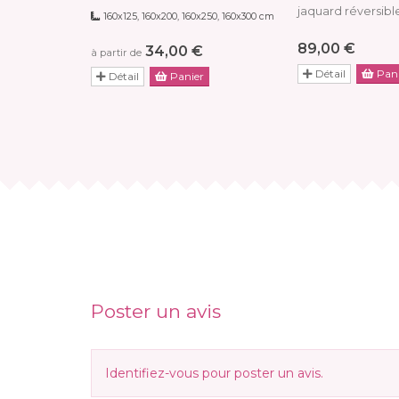
jaquard réversibl
160x125, 160x200, 160x250, 160x300 cm
89,00 €
34,00 €
à partir de
Détail
Pani
Détail
Panier
Poster un avis
Identifiez-vous
pour poster un avis.