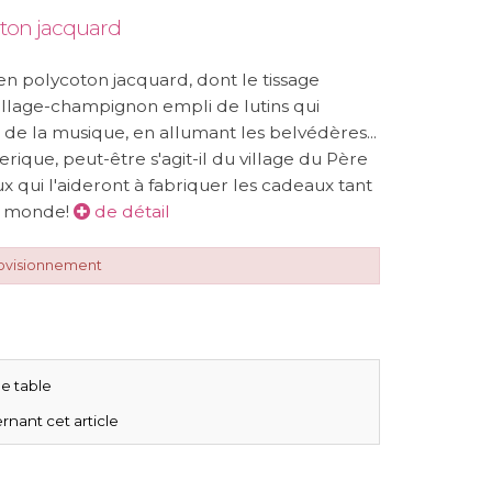
oton jacquard
n polycoton jacquard, dont le tissage
illage-champignon empli de lutins qui
nt de la musique, en allumant les belvédères...
rique, peut-être s'agit-il du village du Père
ux qui l'aideront à fabriquer les cadeaux tant
du monde!
de détail
rovisionnement
e table
rnant cet article