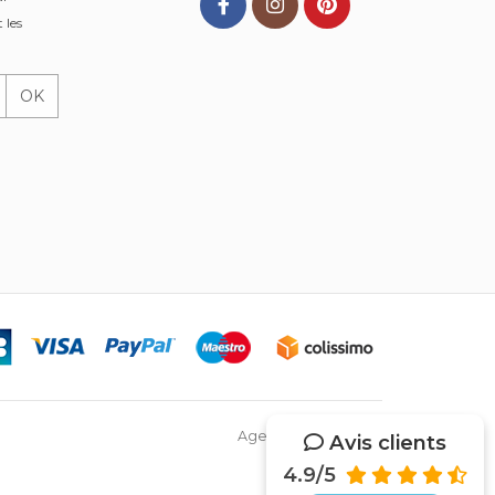
 les
OK
Agence Web Netsys
Avis clients
4.9/5