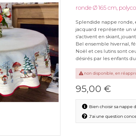
ronde Ø 165 cm, polyc
Splendide nappe ronde, e
jacquard représente un v
s'activent en skiant, joua
Bel ensemble hivernal, fée
Noël et ces lutins sont ce
désirés par les enfants 
non disponible, en réapp
95,00 €
Bien choisir sa nappe d
J'ai une question conce