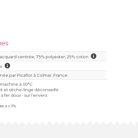
ues
jacquard centrée, 75% polyester, 25% coton
is
née par Picaflor à Colmar, France
 machine à 30°C
dit et sèche-linge déconseillé
 fer doux • sur l’envers
es à ± 3%