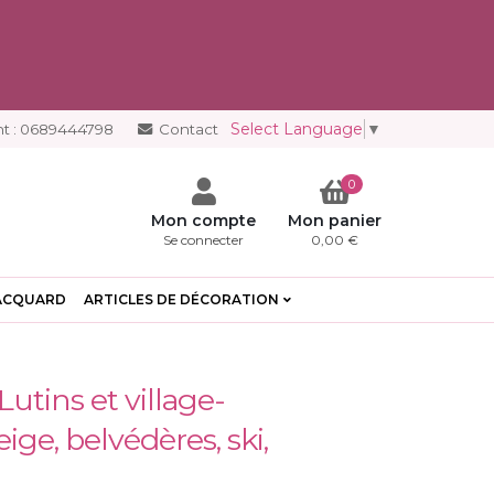
Select Language
▼
t :
0689444798
Contact
0
Mon compte
Mon panier
Se connecter
0,00 €
ACQUARD
ARTICLES DE DÉCORATION
utins et village-
ge, belvédères, ski,