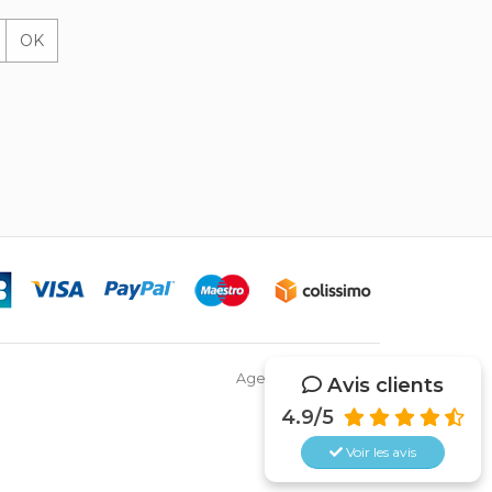
OK
Agence Web Netsys
Avis clients
4.9/5
Voir les
avis