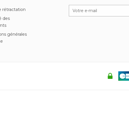
n
e rétractation
é des
nts
ons générales
te