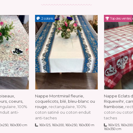
2 coloris
Top des ventes
oiseaux,
Nappe Montmirail fleurie,
Nappe Eclats d
leurs, coeurs,
coquelicots, blé, bleu-blanc ou
Riquewihr, car
rouge,
framboise,
ngulaire, 100%
rectangulaire, 100%
rec
duit anti-
coton satiné ou coton enduit
coton ou coton
anti-taches
taches
60x250, 160x300 cm
160x125, 160x200, 160x250, 160x300 m
160x125, 160x200,
160x350 cm