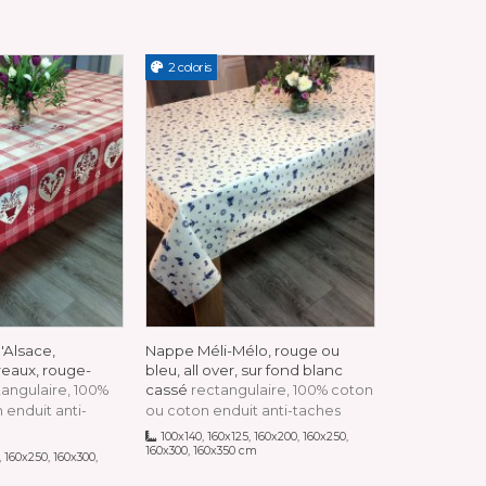
2 coloris
3 coloris
'Alsace,
Nappe Méli-Mélo, rouge ou
Nappe prove
reaux, rouge-
bleu, all over, sur fond blanc
Bouquets de 
cassé
marbré jaun
tangulaire, 100%
rectangulaire, 100% coton
rectangulair
 enduit anti-
ou coton enduit anti-taches
160x125, 160x2
100x140, 160x125, 160x200, 160x250,
160x350 cm
160x300, 160x350 cm
 160x250, 160x300,