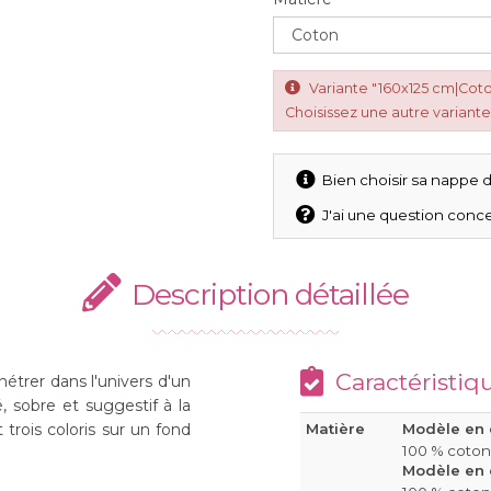
Variante "160x125 cm|Cot
Choisissez une autre variante
Bien choisir sa nappe d
J'ai une question conce
Description détaillée
Caractéristiq
étrer dans l'univers d'un
é, sobre et suggestif à la
rois coloris sur un fond
Matière
Modèle en 
100 % coto
Modèle en c