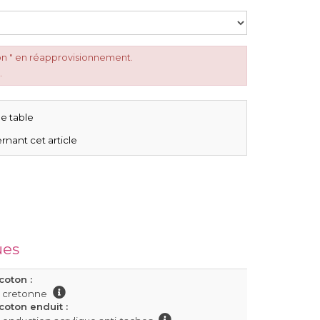
on " en réapprovisionnement.
.
e table
rnant cet article
ues
coton :
n cretonne
oton enduit :