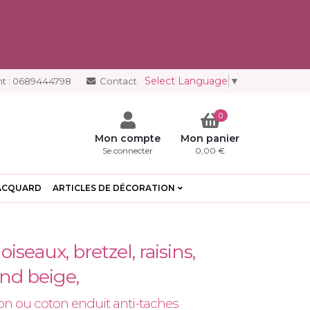
Select Language
▼
t :
0689444798
Contact
0
Mon compte
Mon panier
Se connecter
0,00 €
ACQUARD
ARTICLES DE DÉCORATION
iseaux, bretzel, raisins,
ond beige,
on ou coton enduit anti-taches