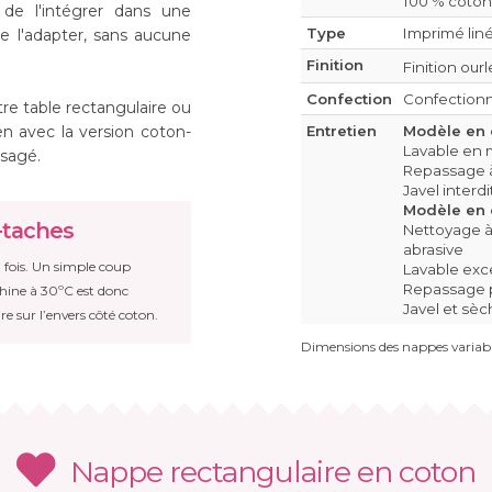
100 % coton
de l'intégrer dans une
Type
Imprimé liné
e l'adapter, sans aucune
Finition
Finition our
Confection
Confectionn
tre table rectangulaire ou
en avec la version coton-
Entretien
Modèle en 
Lavable en 
isagé.
Repassage à 
Javel interd
Modèle en c
-taches
Nettoyage à 
abrasive
 fois. Un simple coup
Lavable exc
Repassage po
chine à 30ºC est donc
Javel et sèc
re sur l’envers côté coton.
Dimensions des nappes variabl
Nappe rectangulaire en coton