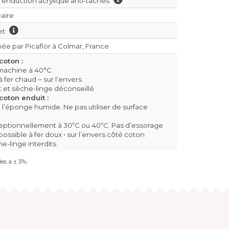
 enduction acrylique anti-taches
aire
let
ée par Picaflor à Colmar, France
coton :
machine à 40°C
fer chaud •• sur l’envers
it et sèche-linge déconseillé
oton enduit :
l’éponge humide. Ne pas utiliser de surface
eptionnellement à 30ºC ou 40ºC. Pas d’essorage
ssible à fer doux • sur l’envers côté coton
he-linge interdits
es à ± 3%