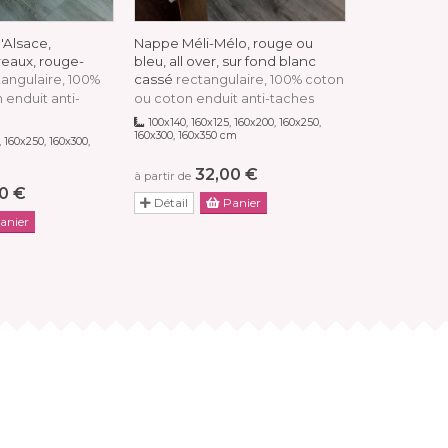
'Alsace,
Nappe Méli-Mélo, rouge ou
Nappe prove
reaux, rouge-
bleu, all over, sur fond blanc
Bouquets de 
cassé
marbré jaun
tangulaire, 100%
rectangulaire, 100% coton
rectangulair
 enduit anti-
ou coton enduit anti-taches
160x125, 160x2
100x140, 160x125, 160x200, 160x250,
160x350 cm
160x300, 160x350 cm
 160x250, 160x300,
32
32,00 €
à partir de
à partir de
0 €
Détail
Détail
Panier
anier