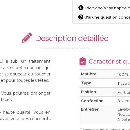
Bien choisir sa nappe d
J'ai une question conce
Description détaillée
Caractéristiq
ui a subi un traitement
hes. Ce bel imprimé qui
 par sa douceur au toucher
Matière
100 % 
et pour toutes les fêtes.
Type
Tissé 
Finition
Finiti
. Vous pourrez prolonger
 faces.
Confection
à Nice
Entretien
Lavab
e haute qualité, vous en
Repass
er avec vous des moments
Javel 
Dimensions des nappes variabl