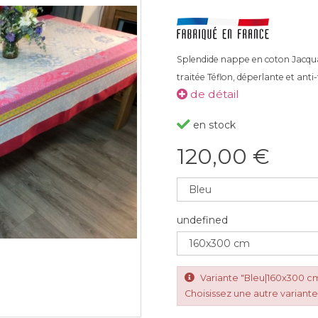
Splendide nappe en coton Jacquard
traitée Téflon, déperlante et anti
de détail
en stock
120,00 €
undefined
Variante "Bleu|160x300 c
Choisissez une autre variante