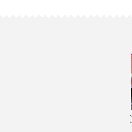
N
c
J