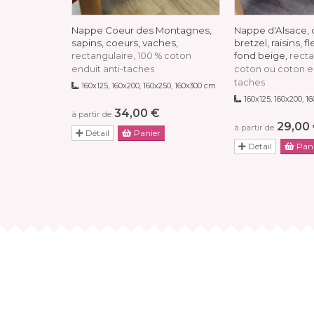
Nappe Coeur des Montagnes,
Nappe d'Alsace, 
sapins, coeurs, vaches,
bretzel, raisins, f
fond beige,
rectangulaire, 100 % coton
recta
enduit anti-taches
coton ou coton en
taches
160x125, 160x200, 160x250, 160x300 cm
160x125, 160x200, 1
34,00 €
à partir de
29,00
à partir de
Détail
Panier
Détail
Pani