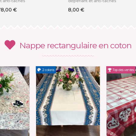
t anti-taches
déperlant et anti-taches
78,00 €
8,00 €
Nappe rectangulaire en coton
2 coloris
Top des ventes