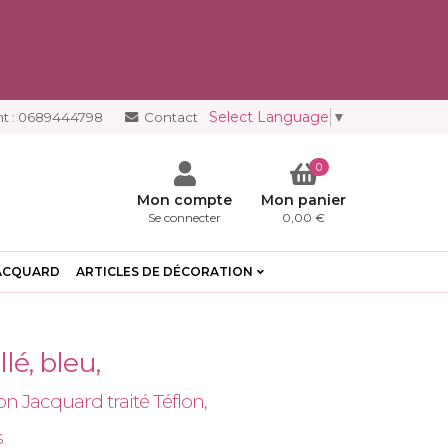
Select Language
▼
t :
0689444798
Contact
0
Mon compte
Mon panier
Se connecter
0,00 €
ACQUARD
ARTICLES DE DÉCORATION
lé, bleu,
n Jacquard traité Téflon,
s