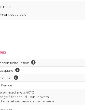
e table
rnant cet article
ues
coton traité Téflon
Jacquard
on ourlet
, France
le en machine à 40°C
age à fer chaud •• sur l’envers
interdit et sèche-linge déconseillé
es à ± 3%