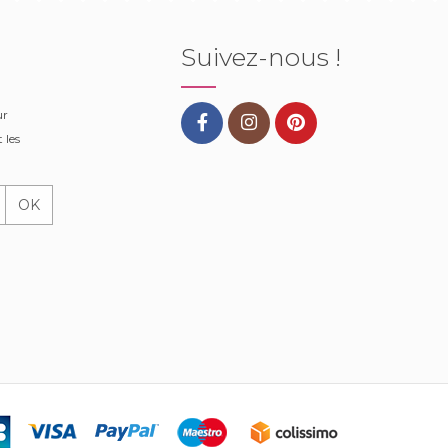
Suivez-nous !
ur
 les
OK