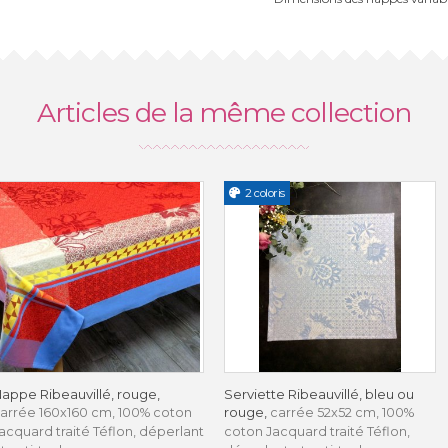
Articles de la même collection
2 coloris
appe Ribeauvillé, rouge,
Serviette Ribeauvillé, bleu ou
rouge,
arrée 160x160 cm, 100% coton
carrée 52x52 cm, 100%
acquard traité Téflon, déperlant
coton Jacquard traité Téflon,