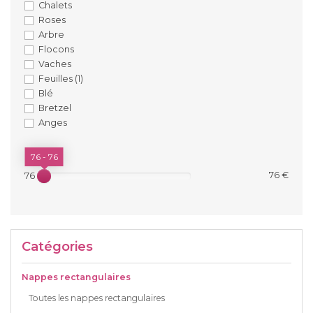
Chalets
Roses
Arbre
Flocons
Vaches
Feuilles
(1)
Blé
Bretzel
Anges
PRIX
76 - 76
76 €
76 €
Catégories
Nappes rectangulaires
Toutes les nappes rectangulaires