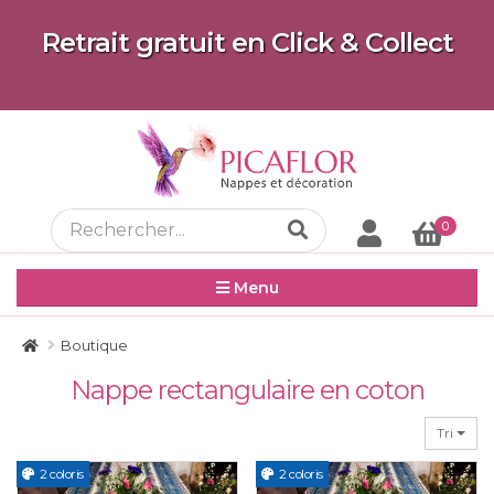
Retrait gratuit en Click & Collect
0
Menu
Boutique
Nappe rectangulaire en coton
Tri
2 coloris
2 coloris