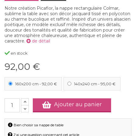
Notre création Picaflor, la nappe rectangulaire Colmar,
sublime la table avec son décor jacquard tissé en polycoton
au charme bucolique et raffiné. Inspiré d’un univers alsacien
poétique, ce modèle exclusif mêle richesse des détails,
douceur des tonalités et qualité de fabrication pour créer
une atmosphère chaleureuse, authentique et pleine de
caractère.
de détail
en stock
92,00 €
160x200 cm
-
92,00 €
140x240 cm
-
95,00 €
Ajouter au panier
Bien choisir sa nappe de table
J'ai une question concernant cet article