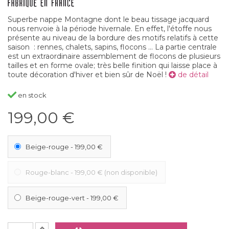
Superbe nappe Montagne dont le beau tissage jacquard
nous renvoie à la période hivernale. En effet, l'étoffe nous
présente au niveau de la bordure des motifs relatifs à cette
saison : rennes, chalets, sapins, flocons ... La partie centrale
est un extraordinaire assemblement de flocons de plusieurs
tailles et en forme ovale; très belle finition qui laisse place à
toute décoration d'hiver et bien sûr de Noël !
de détail
en stock
199,00 €
Beige-rouge
-
199,00 €
Rouge-blanc
-
199,00 €
(non disponible)
Beige-rouge-vert
-
199,00 €