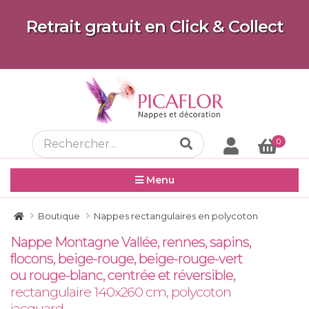
Retrait gratuit en Click & Collect
0
Menu
Boutique
Nappes rectangulaires en polycoton
Nappe Montagne Vallée, rennes, sapins,
flocons, beige-rouge, beige-rouge-vert
ou rouge-blanc, centrée et réversible,
rectangulaire 140x260 cm, polycoton
jacquard