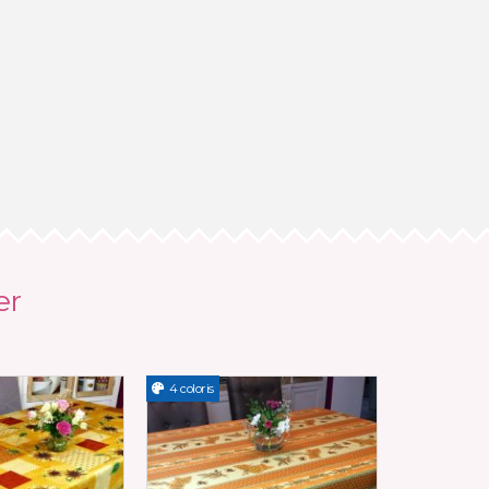
er
4 coloris
Nouveau
3 coloris