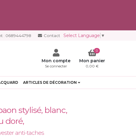
Select Language
▼
t :
0689444798
Contact
0
Mon compte
Mon panier
Se connecter
0,00 €
ACQUARD
ARTICLES DE DÉCORATION
aon stylisé, blanc,
ou doré,
yester anti-taches