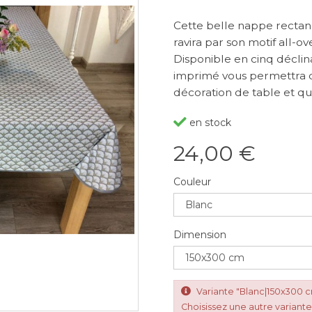
Cette belle nappe rectang
ravira par son motif all-o
Disponible en cinq déclinai
imprimé vous permettra 
décoration de table et que
en stock
24,00 €
Couleur
Dimension
Variante "Blanc|150x300 
Choisissez une autre variante