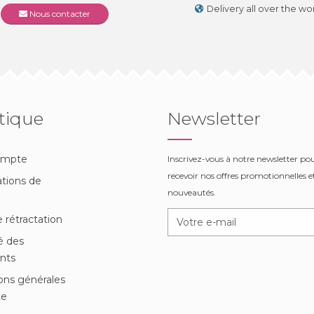
Delivery all over the wo
Nous contacter
tique
Newsletter
ompte
Inscrivez-vous à notre newsletter po
recevoir nos offres promotionnelles et
tions de
nouveautés.
n
e rétractation
é des
nts
ons générales
te