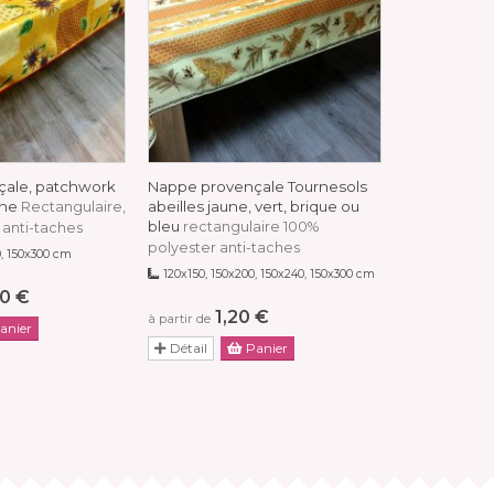
ale, patchwork
Nappe provençale Tournesols
Nappe prove
une
abeilles jaune, vert, brique ou
orange, bleu
Rectangulaire,
bleu
rectangulaire 100%
rectangulair
 anti-taches
polyester anti-taches
anti-taches
, 150x300 cm
120x150, 150x200, 150x240, 150x300 cm
120x150, 150x
0 €
1,20 €
16
à partir de
à partir de
anier
Détail
Panier
Détail