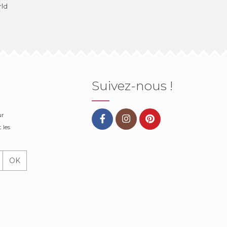
rld
Suivez-nous !
ur
 les
OK