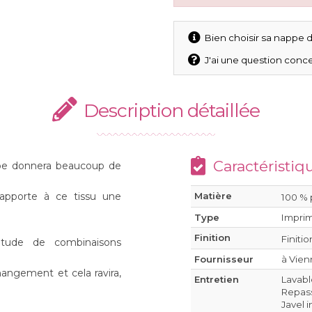
Bien choisir sa nappe d
J'ai une question conce
Description détaillée
Caractéristiq
appe donnera beaucoup de
apporte à ce tissu une
Matière
100 % 
Type
Impri
Finition
Finitio
tude de combinaisons
Fournisseur
à Vien
hangement et cela ravira,
Entretien
Lavabl
Repass
Javel 