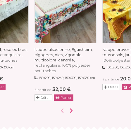
, rose ou bleu,
Nappe alsacienne, Eguisheim,
Nappe provenç
cigognes, oies, vignoble,
tournesols, ja
ctangulaire,
multicolore, centrée,
ti-taches
100% polyester
rectangulaire, 100% polyester
150x300 cm
150x200, 150x250
anti-taches
 €
150x200, 150x240, 150x300, 150x350 cm
20,0
à partir de
er
Détail
P
32,00 €
à partir de
Détail
Panier