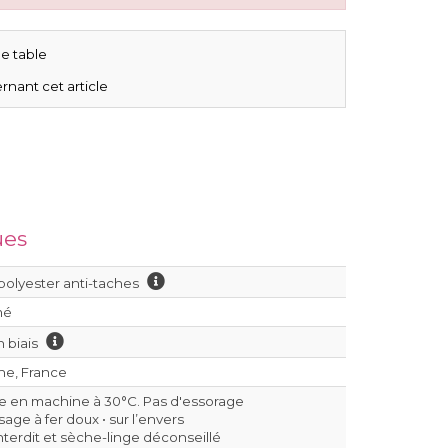
e table
rnant cet article
ues
polyester anti-taches
mé
n biais
ne, France
e en machine à 30°C. Pas d'essorage
age à fer doux • sur l’envers
interdit et sèche-linge déconseillé