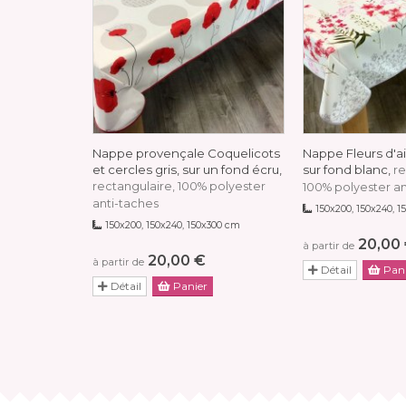
Nappe provençale Coquelicots
Nappe Fleurs d'ail
et cercles gris, sur un fond écru,
sur fond blanc,
re
rectangulaire, 100% polyester
100% polyester an
anti-taches
150x200, 150x240, 
150x200, 150x240, 150x300 cm
20,00
à partir de
20,00 €
à partir de
Détail
Pani
Détail
Panier