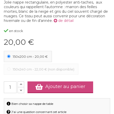
Jolie nappe rectangulaire, en polyester anti-taches, aux
couleurs qui rappellent l'automne : marron des feilles
mortes, blanc de la neige et gris du ciel souvent chargé de
nuages. Ce tissu peut aussi convenir pour une décoration
hivernale ou de fin d'année.
de détail
en stock
20,00 €
150x200 cm
-
20,00 €
150x240 cm
-
22,00 €
(non disponible)
Ajouter au panier
Bien choisir sa nappe de table
J'ai une question concernant cet article