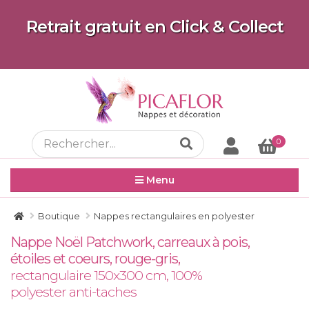
Retrait gratuit en Click & Collect
0
Menu
Boutique
Nappes rectangulaires en polyester
Nappe Noël Patchwork, carreaux à pois,
étoiles et coeurs, rouge-gris,
rectangulaire 150x300 cm, 100%
polyester anti-taches