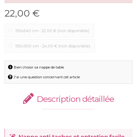
22,00 €
150x240 cm
-
22,00 €
(non disponible)
150x300 cm
-
24,00 €
(non disponible)
Bien choisir sa nappe de table
J'ai une question concernant cet article
Description détaillée
Nappe anti-taches et entretien facile