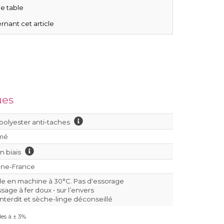
e table
rnant cet article
ues
polyester anti-taches
mé
on biais
nne-France
le en machine à 30°C. Pas d'essorage
age à fer doux • sur l’envers
interdit et sèche-linge déconseillé
es à ± 3%