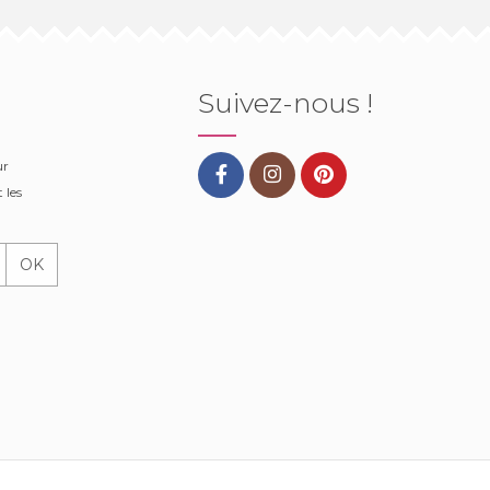
Suivez-nous !
ur
 les
OK