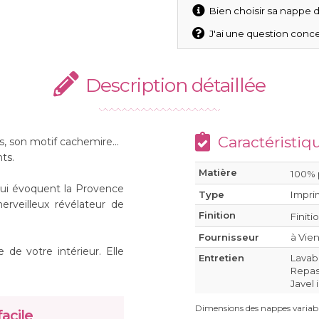
Bien choisir sa nappe d
J'ai une question conce
Description détaillée
Caractéristiq
rs, son motif cachemire...
ts.
Matière
100% 
 qui évoquent la Provence
Type
Impri
rveilleux révélateur de
Finition
Finiti
Fournisseur
à Vie
de votre intérieur. Elle
Entretien
Lavab
Repass
Javel 
Dimensions des nappes variabl
acile