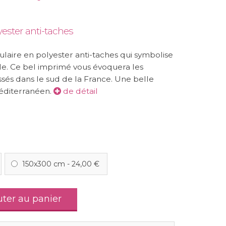
yester anti-taches
laire en polyester anti-taches qui symbolise
le. Ce bel imprimé vous évoquera les
és dans le sud de la France. Une belle
méditerranéen.
de détail
150x300 cm
-
24,00 €
uter au panier