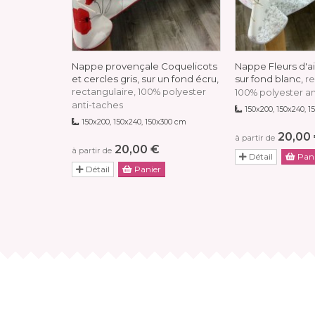
Nappe provençale Coquelicots
Nappe Fleurs d'ail
et cercles gris, sur un fond écru,
sur fond blanc,
re
rectangulaire, 100% polyester
100% polyester an
anti-taches
150x200, 150x240, 
150x200, 150x240, 150x300 cm
20,00
à partir de
20,00 €
à partir de
Détail
Pani
Détail
Panier