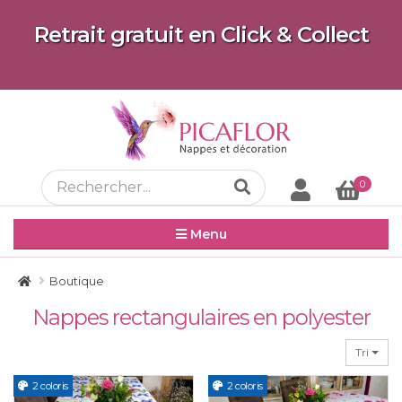
Retrait gratuit en Click & Collect
0
Menu
Boutique
Nappes rectangulaires en polyester
Tri
2 coloris
2 coloris