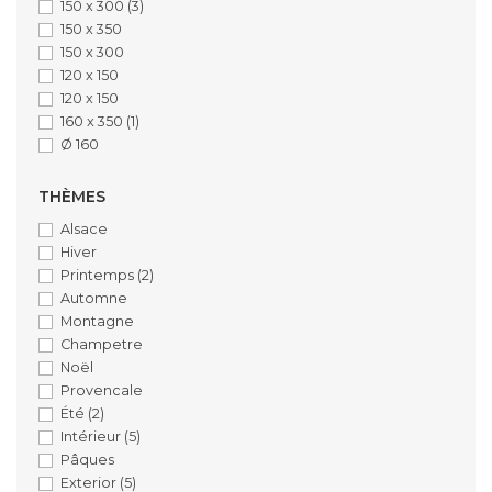
150 x 300
(3)
150 x 350
150 x 300
120 x 150
120 x 150
160 x 350
(1)
Ø 160
THÈMES
Alsace
Hiver
Printemps
(2)
Automne
Montagne
Champetre
Noël
Provencale
Été
(2)
Intérieur
(5)
Pâques
Exterior
(5)